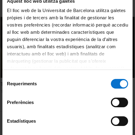
Aquest lloc web utilitza galetes
El lloc web de la Universitat de Barcelona utilitza galetes
pròpies i de tercers amb la finalitat de gestionar les
vostres preferències (recordar informació perquè accediu
al lloc web amb determinades característiques que
puguin diferenciar la vostra experiència de la d’altres
usuaris), amb finalitats estadístiques (analitzar com
interactueu amb el lloc web) i amb finalitats de
màrqueting (gestionar la publicitat que s’ofereix
adequant-la en funció dels vostres hàbits de navegació).
Per obtenir més informació sobre les galetes podeu
Selecció
consultar la
Política de galetes del lloc web de la
T.A.T 2.0
Requeriments
de
Universitat de Barcelona
.
15 Junio, 2012
consentiment
Preferències
MENÚ PEU 1
Aviso legal
Estadístiques
Política de Cookies