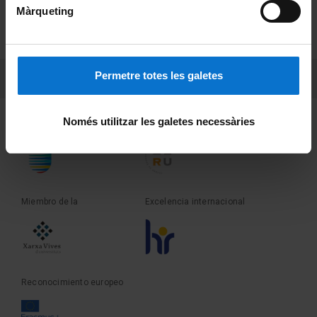
Màrqueting
PEU 2
Privacidad y términos
Sobre UBtv
PEU 3
Permetre totes les galetes
Contacto
Només utilitzar les galetes necessàries
Fundadora de la
Miembro de la
Miembro de la
Excelencia internacional
Reconocimiento europeo