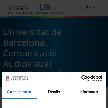
Pasar al contenido principal
ES
El portal de vídeo de la Universitat de Barcelona
Universitat de
Barcelona.
Comunicació
Audiovisual
1
vídeos
Sigue y comparte
Consentiment
Detalls
Informació
Ordenar