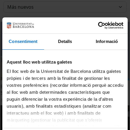
Consentiment
Detalls
Informació
Aquest lloc web utilitza galetes
El lloc web de la Universitat de Barcelona utilitza galetes
pròpies i de tercers amb la finalitat de gestionar les
vostres preferències (recordar informació perquè accediu
Eleccions al Rectorat 2023. Candidatura Eugeni Graugés.
al lloc web amb determinades característiques que
Sessió en directe
puguin diferenciar la vostra experiència de la d’altres
17 Noviembre, 2023
usuaris), amb finalitats estadístiques (analitzar com
interactueu amb el lloc web) i amb finalitats de
màrqueting (gestionar la publicitat que s’ofereix
adequant-la en funció dels vostres hàbits de navegació).