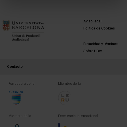
MENÚ PEU 1
Aviso legal
Política de Cookies
PEU 2
Privacidad y términos
Sobre UBtv
PEU 3
Contacto
Fundadora de la
Miembro de la
Miembro de la
Excelencia internacional