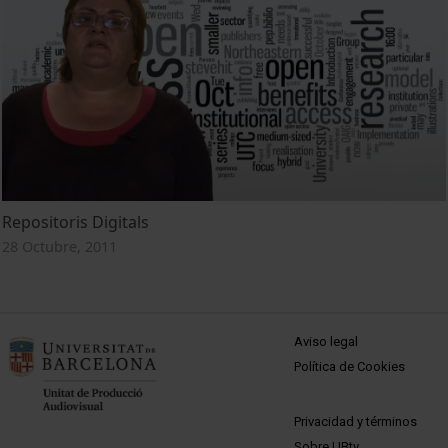
Repositoris Digitals
28 Octubre, 2011
MENÚ PEU 1
Aviso legal
Política de Cookies
PEU 2
Privacidad y términos
Sobre UBtv