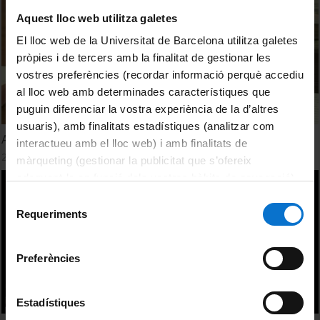
Aquest lloc web utilitza galetes
El lloc web de la Universitat de Barcelona utilitza galetes
pròpies i de tercers amb la finalitat de gestionar les
vostres preferències (recordar informació perquè accediu
al lloc web amb determinades característiques que
puguin diferenciar la vostra experiència de la d’altres
usuaris), amb finalitats estadístiques (analitzar com
Apadrina un document del Fons Històric del CRAI de la UB
interactueu amb el lloc web) i amb finalitats de
24 Enero, 2014
màrqueting (gestionar la publicitat que s’ofereix
adequant-la en funció dels vostres hàbits de navegació).
Per obtenir més informació sobre les galetes podeu
Selecció
consultar la
Política de galetes del lloc web de la
Requeriments
de
Universitat de Barcelona
.
consentiment
Preferències
Estadístiques