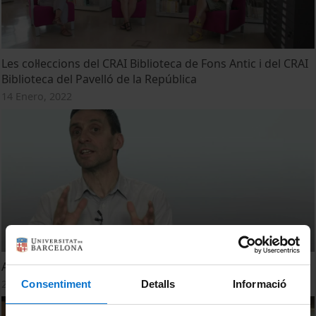
Les col·leccions del CRAI Biblioteca de Fons Antic i del CRAI
Biblioteca del Pavelló de la República
14 Enero, 2022
Accés obert
25 Enero, 2017
Consentiment
Detalls
Informació