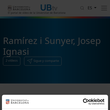
Pasar al contenido principal
ES
El portal de vídeo de la Universitat de Barcelona
Ramírez i Sunyer, Josep
Ignasi
2
vídeos
Sigue y comparte
Ordenar