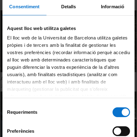
Consentiment
Detalls
Informació
Aquest lloc web utilitza galetes
El lloc web de la Universitat de Barcelona utilitza galetes
pròpies i de tercers amb la finalitat de gestionar les
vostres preferències (recordar informació perquè accediu
al lloc web amb determinades característiques que
puguin diferenciar la vostra experiència de la d’altres
usuaris), amb finalitats estadístiques (analitzar com
ABP - Experiències al Grau de Bioquímica
interactueu amb el lloc web) i amb finalitats de
27 Septiembre, 2016
màrqueting (gestionar la publicitat que s’ofereix
adequant-la en funció dels vostres hàbits de navegació).
Per obtenir més informació sobre les galetes podeu
Selecció
consultar la
Política de galetes del lloc web de la
Requeriments
de
Universitat de Barcelona
.
consentiment
Preferències