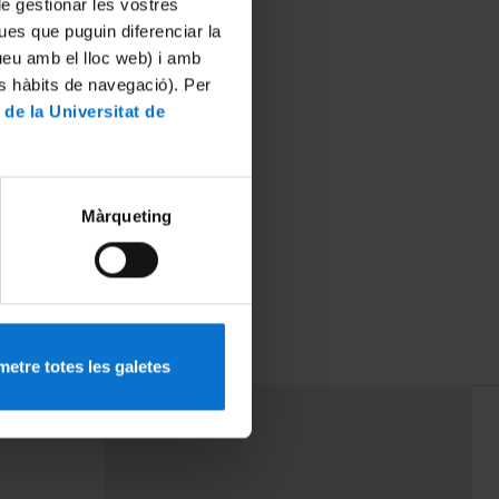
 de gestionar les vostres
ues que puguin diferenciar la
tueu amb el lloc web) i amb
es hàbits de navegació). Per
 de la Universitat de
Màrqueting
etre totes les galetes
PEU 3
rminos
Contacto