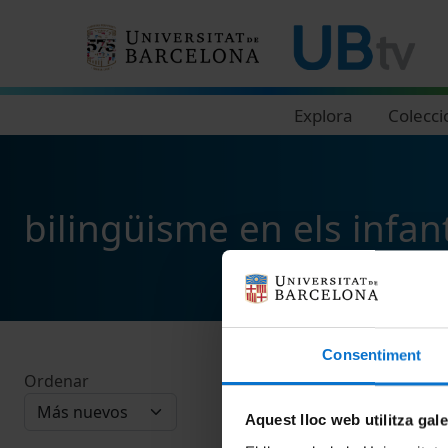
Navegació principal
Explora
Colecci
bilingüisme en els infan
Consentiment
Ordenar
Aquest lloc web utilitza gal