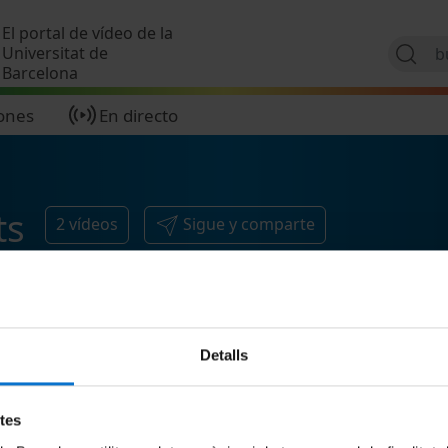
Pasar al contenido principal
El portal de vídeo de la
Universitat de
Barcelona
ones
En directo
ts
2
vídeos
Sigue y comparte
Detalls
etes