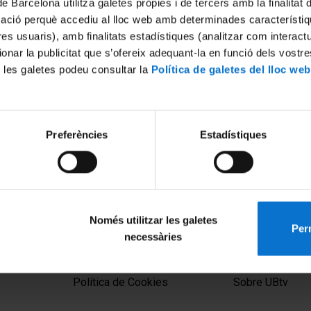
de Barcelona utilitza galetes pròpies i de tercers amb la finalitat
mació perquè accediu al lloc web amb determinades característiq
tres usuaris), amb finalitats estadístiques (analitzar com interac
ionar la publicitat que s’ofereix adequant-la en funció dels vostr
 les galetes podeu consultar la
Política de galetes del lloc web
Preferències
Estadístiques
 entornos bilingües leen los
 y durante más tiempo que
gües
Només utilitzar les galetes
Perm
necessàries
MENÚ PEU 1
PEU 2
Aviso legal
Privacidad y té
Política de Cookies
Sobre UBtv