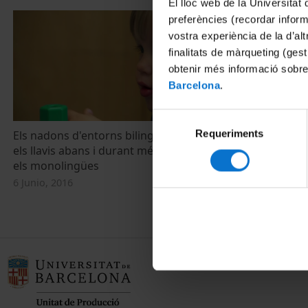
El lloc web de la Universitat 
preferències (recordar infor
vostra experiència de la d’al
finalitats de màrqueting (gest
obtenir més informació sobre
Barcelona
.
Selecció
Requeriments
de
Els nadons d'entorns bilingües llegeixen
Los bebés de
els llavis abans i durant més temps que
labios antes
consentiment
els monolingües
los monolin
6 Junio, 2016
6 Junio, 2016