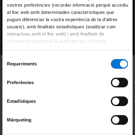
vostres preferències (recordar informació perquè accediu
al lloc web amb determinades característiques que
puguin diferenciar la vostra experiència de la d’altres
usuaris), amb finalitats estadístiques (analitzar com
interactueu amb el lloc web) i amb finalitats de
màrqueting (gestionar la publicitat que s’ofereix
adequant-la en funció dels vostres hàbits de navegació).
Per obtenir més informació sobre les galetes podeu
Selecció
TV fiction and its power of cultural representation
consultar la
Política de galetes del lloc web de la
Requeriments
de
22 Febrero, 2016
Universitat de Barcelona
.
consentiment
Preferències
MENÚ PEU 1
Aviso legal
Estadístiques
Política de Cookies
Màrqueting
PEU 2
Privacidad y términos
Sobre UBtv