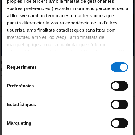
pròpies i de tercers amb la finalitat de gestionar les
vostres preferències (recordar informació perquè accediu
al lloc web amb determinades característiques que
puguin diferenciar la vostra experiència de la d’altres
usuaris), amb finalitats estadístiques (analitzar com
interactueu amb el lloc web) i amb finalitats de
màrqueting (gestionar la publicitat que s’ofereix
adequant-la en funció dels vostres hàbits de navegació).
Per obtenir més informació sobre les galetes podeu
Selecció
L'obra del Vigatà en la col·lecció d'art del Renaixament i el
consultar la
Política de galetes del lloc web de la
Requeriments
de
Barroc al MNAC
Universitat de Barcelona
.
consentiment
7 Mayo, 2015
Preferències
MENÚ PEU 1
Estadístiques
Aviso legal
Política de Cookies
Màrqueting
PEU 2
Privacidad y términos