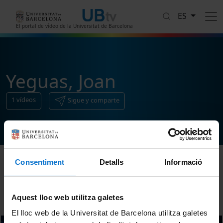
Pasar al contenido principal
ES
El portal de vídeo de la Universitat de Barcelona
Yeguas, Joan
1
vídeos
Sigue y comparte
Consentiment
Detalls
Informació
Ordenar
Aquest lloc web utilitza galetes
El lloc web de la Universitat de Barcelona utilitza galetes