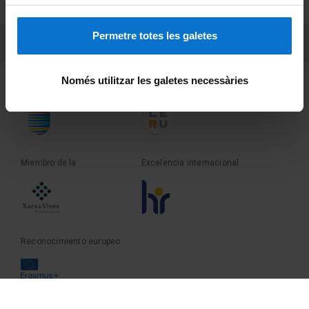
Sobre UBtv
Permetre totes les galetes
PEU 3
Contacto
Només utilitzar les galetes necessàries
Fundadora de la
Miembro de la
Miembro de la
Excelencia internacional
Reconocimiento europeo