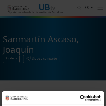
Pasar al contenido principal
ES
El portal de vídeo de la Universitat de Barcelona
Sanmartín Ascaso,
Joaquín
2
vídeos
Sigue y comparte
Ordenar