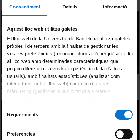
Consentiment
Detalls
Informació
Aquest lloc web utilitza galetes
El lloc web de la Universitat de Barcelona utilitza galetes
pròpies i de tercers amb la finalitat de gestionar les
vostres preferències (recordar informació perquè accediu
al lloc web amb determinades característiques que
puguin diferenciar la vostra experiència de la d’altres
usuaris), amb finalitats estadístiques (analitzar com
Debate. 2nd Round table: Memorial otherness and
interactueu amb el lloc web) i amb finalitats de
debates in recent European conflicts
màrqueting (gestionar la publicitat que s’ofereix
7 Mayo, 2014
adequant-la en funció dels vostres hàbits de navegació).
Per obtenir més informació sobre les galetes podeu
Selecció
consultar la
Política de galetes del lloc web de la
Requeriments
de
Universitat de Barcelona
.
consentiment
Preferències