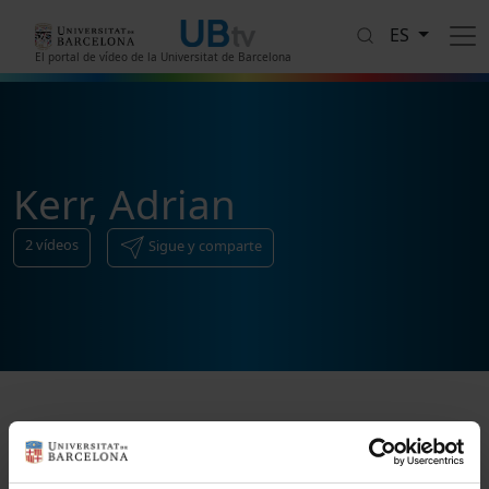
Pasar al contenido principal
ES
El portal de vídeo de la Universitat de Barcelona
Kerr, Adrian
2
vídeos
Sigue y comparte
Ordenar