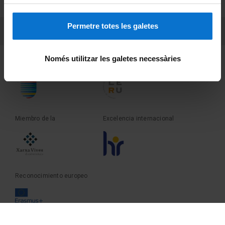
Sobre UBtv
Permetre totes les galetes
PEU 3
Contacto
Només utilitzar les galetes necessàries
Fundadora de la
Miembro de la
Miembro de la
Excelencia internacional
Reconocimiento europeo