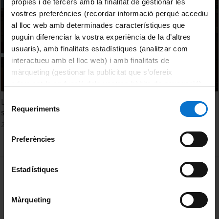
pròpies i de tercers amb la finalitat de gestionar les
vostres preferències (recordar informació perquè accediu
al lloc web amb determinades característiques que
puguin diferenciar la vostra experiència de la d’altres
usuaris), amb finalitats estadístiques (analitzar com
interactueu amb el lloc web) i amb finalitats de
màrqueting (gestionar la publicitat que s’ofereix
adequant-la en funció dels vostres hàbits de navegació).
Per obtenir més informació sobre les galetes podeu
Selecció
La semipresencialitat en el context de la Xarxa Vives:
consultar la
Política de galetes del lloc web de la
Requeriments
de
situació actual i reptes de futur. Segona taula rodona
Universitat de Barcelona
.
consentiment
2 Octubre, 2012
Preferències
MENÚ PEU 1
Estadístiques
Aviso legal
Política de Cookies
Màrqueting
PEU 2
Privacidad y términos