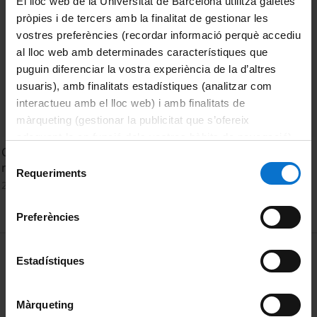
El lloc web de la Universitat de Barcelona utilitza galetes
pròpies i de tercers amb la finalitat de gestionar les
vostres preferències (recordar informació perquè accediu
al lloc web amb determinades característiques que
puguin diferenciar la vostra experiència de la d’altres
usuaris), amb finalitats estadístiques (analitzar com
interactueu amb el lloc web) i amb finalitats de
màrqueting (gestionar la publicitat que s’ofereix
adequant-la en funció dels vostres hàbits de navegació).
Concepte de Dosi. Eficàcia, Seguretat i Estabilitat de
Per obtenir més informació sobre les galetes podeu
Selecció
medicaments
consultar la
Política de galetes del lloc web de la
Requeriments
de
23 Abril, 2012
Universitat de Barcelona
.
consentiment
Preferències
MENÚ PEU 1
Aviso legal
Estadístiques
Política de Cookies
Màrqueting
PEU 2
Privacidad y términos