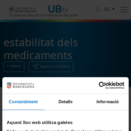
Pasar al contenido principal
ES
El portal de vídeo de la Universitat de Barcelona
estabilitat dels
medicaments
1
vídeos
Sigue y comparte
Consentiment
Detalls
Informació
Ordenar
Aquest lloc web utilitza galetes