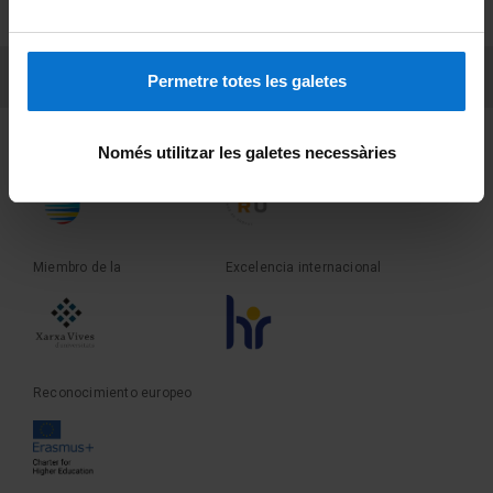
Sobre UBtv
PEU 3
Contacto
Permetre totes les galetes
Fundadora de la
Miembro de la
Només utilitzar les galetes necessàries
Miembro de la
Excelencia internacional
Reconocimiento europeo