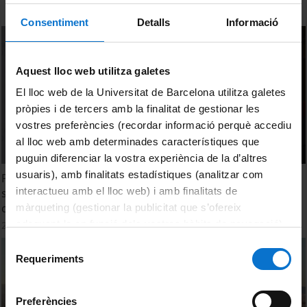
Consentiment
Detalls
Informació
Aquest lloc web utilitza galetes
El lloc web de la Universitat de Barcelona utilitza galetes
pròpies i de tercers amb la finalitat de gestionar les
vostres preferències (recordar informació perquè accediu
al lloc web amb determinades característiques que
puguin diferenciar la vostra experiència de la d’altres
usuaris), amb finalitats estadístiques (analitzar com
Plenary 1: Building a new European university from
interactueu amb el lloc web) i amb finalitats de
scratch: implementation process, commitments, and
cross sectoral reforms
màrqueting (gestionar la publicitat que s’ofereix
adequant-la en funció dels vostres hàbits de navegació).
22 Diciembre, 2022
Per obtenir més informació sobre les galetes podeu
Selecció
consultar la
Política de galetes del lloc web de la
Requeriments
de
Universitat de Barcelona
.
consentiment
Preferències