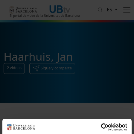
Pasar al contenido principal
ES
El portal de vídeo de la Universitat de Barcelona
Haarhuis, Jan
2
vídeos
Sigue y comparte
Ordenar