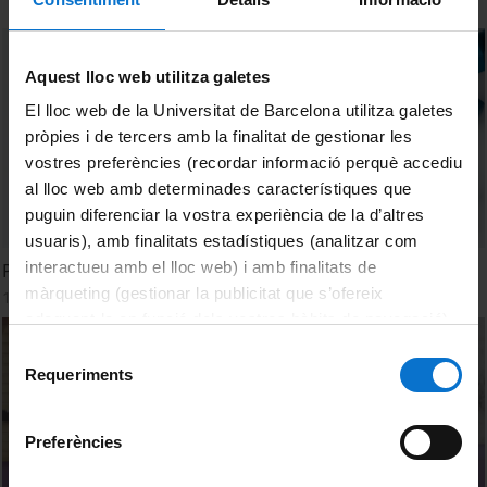
Aquest lloc web utilitza galetes
El lloc web de la Universitat de Barcelona utilitza galetes
pròpies i de tercers amb la finalitat de gestionar les
vostres preferències (recordar informació perquè accediu
al lloc web amb determinades característiques que
puguin diferenciar la vostra experiència de la d’altres
usuaris), amb finalitats estadístiques (analitzar com
interactueu amb el lloc web) i amb finalitats de
Pilates.2
màrqueting (gestionar la publicitat que s’ofereix
15 Julio, 2022
adequant-la en funció dels vostres hàbits de navegació).
Per obtenir més informació sobre les galetes podeu
Selecció
consultar la
Política de galetes del lloc web de la
Requeriments
de
Universitat de Barcelona
.
consentiment
Preferències