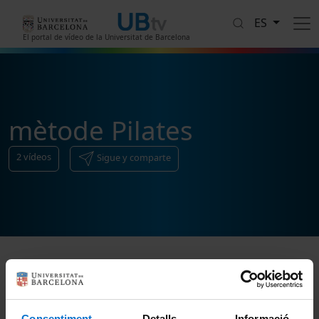
Pasar al contenido principal
ES
El portal de vídeo de la Universitat de Barcelona
mètode Pilates
2
vídeos
Sigue y comparte
Ordenar
Consentiment
Detalls
Informació