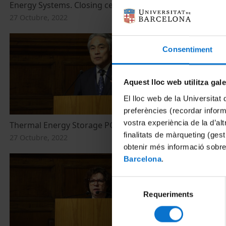
Energy Systems. Closing ceremony
27 Octubre, 2022
Consentiment
Aquest lloc web utilitza gal
El lloc web de la Universitat 
preferències (recordar infor
vostra experiència de la d’al
Thermal Energy Storage PCM (V)
Electrolysers
finalitats de màrqueting (gest
27 Octubre, 2022
26 Octubre, 2
obtenir més informació sobre
Barcelona
.
Selecció
Requeriments
de
consentiment