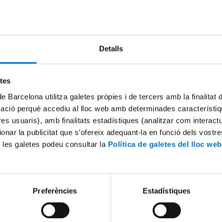
Detalls
etes
de Barcelona utilitza galetes pròpies i de tercers amb la finalitat
mació perquè accediu al lloc web amb determinades característiq
tres usuaris), amb finalitats estadístiques (analitzar com interac
 and Fuel Cells
Techno‐economical analyses
ionar la publicitat que s’ofereix adequant-la en funció dels vostr
022
26 Octubre, 2022
 les galetes podeu consultar la
Política de galetes del lloc web
Preferències
Estadístiques