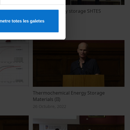
Thermal energy storage SHTES
26 Octubre, 2022
etre totes les galetes
Thermochemical Energy Storage
Materials (II)
26 Octubre, 2022