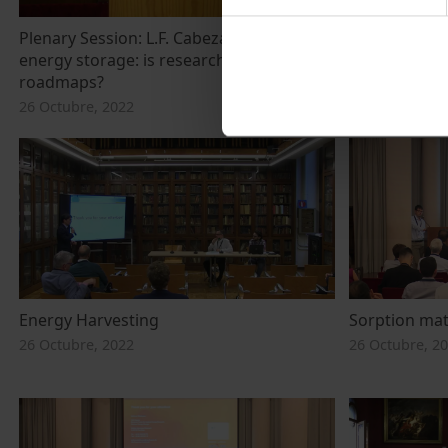
Plenary Session: L.F. Cabeza Thermal
Thermal Ener
energy storage: is research lost in
26 Octubre, 2
roadmaps?
26 Octubre, 2022
Energy Harvesting
Sorption mat
26 Octubre, 2022
26 Octubre, 2