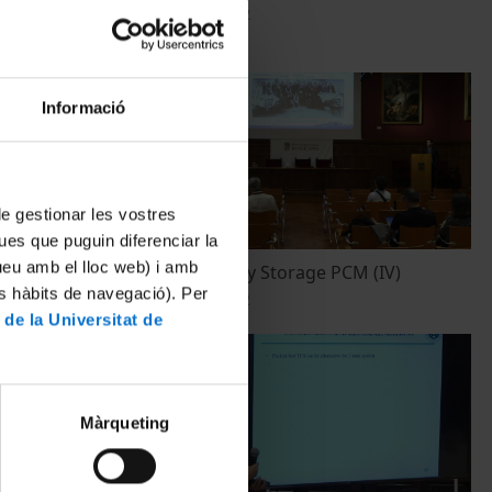
27 Octubre, 2022
Informació
 de gestionar les vostres
ues que puguin diferenciar la
tueu amb el lloc web) i amb
Thermal Energy Storage PCM (IV)
es hàbits de navegació). Per
26 Octubre, 2022
 de la Universitat de
Màrqueting