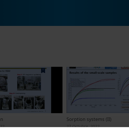
on
Sorption systems (II)
022
27 Octubre, 2022