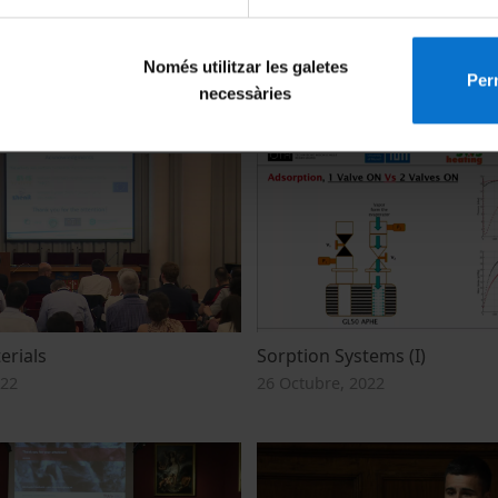
gy Storage PCM (III)
High temperature concepts
Només utilitzar les galetes
022
26 Octubre, 2022
Perm
necessàries
erials
Sorption Systems (I)
022
26 Octubre, 2022