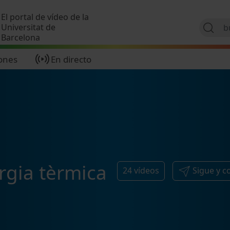
Pasar al contenido principal
El portal de vídeo de la
Universitat de
Barcelona
ones
En directo
gia tèrmica
24
vídeos
Sigue y 