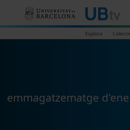
Navegació principal
Explora
Colecci
emmagatzematge d'ener