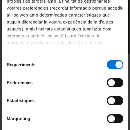
pròpies i de tercers amb la finalitat de gestionar les
vostres preferències (recordar informació perquè accediu
al lloc web amb determinades característiques que
puguin diferenciar la vostra experiència de la d’altres
usuaris), amb finalitats estadístiques (analitzar com
interactueu amb el lloc web) i amb finalitats de
màrqueting (gestionar la publicitat que s’ofereix
adequant-la en funció dels vostres hàbits de navegació).
Per obtenir més informació sobre les galetes podeu
Selecció
I Jornada de reflexió per a la Introducció de la perspectiva
consultar la
Política de galetes del lloc web de la
Requeriments
de
de gènere a la docència a la UB
Universitat de Barcelona
.
consentiment
4 Marzo, 2022
Preferències
MENÚ PEU 1
Estadístiques
Aviso legal
Política de Cookies
Màrqueting
PEU 2
Privacidad y términos