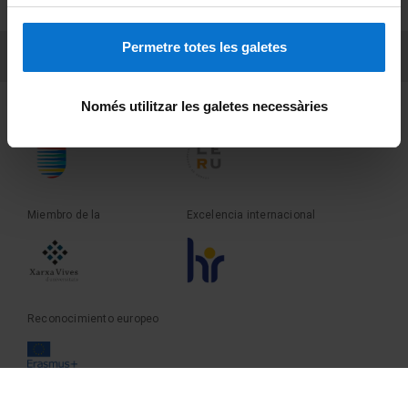
Sobre UBtv
Permetre totes les galetes
PEU 3
Contacto
Només utilitzar les galetes necessàries
Fundadora de la
Miembro de la
Miembro de la
Excelencia internacional
Reconocimiento europeo