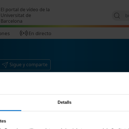
Pasar al contenido principal
El portal de vídeo de la
Universitat de
Barcelona
ones
En directo
Sigue y comparte
Detalls
etes