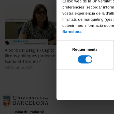
El lloc web de la Universitat 
preferències (recordar infor
vostra experiència de la d’al
finalitats de màrqueting (gest
obtenir més informació sobre
Barcelona
.
Selecció
Requeriments
de
A bord del Beagle - Capítol 10: 'Quines
lliçons polítiques podem extreure de
consentiment
Game of Thrones?'
26 Octubre, 2021