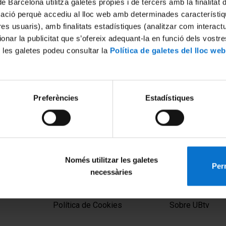
de Barcelona utilitza galetes pròpies i de tercers amb la finalitat
mació perquè accediu al lloc web amb determinades característiq
tres usuaris), amb finalitats estadístiques (analitzar com interac
ionar la publicitat que s’ofereix adequant-la en funció dels vostr
 les galetes podeu consultar la
Política de galetes del lloc web
Preferències
Estadístiques
Només utilitzar les galetes
Perm
necessàries
MENÚ PEU 1
PEU 2
Aviso legal
Privacidad y té
Política de Cookies
Sobre UBtv