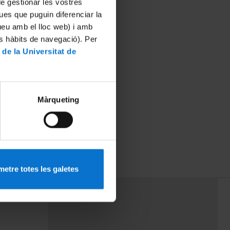
 de gestionar les vostres
ues que puguin diferenciar la
tueu amb el lloc web) i amb
es hàbits de navegació). Per
 de la Universitat de
Màrqueting
etre totes les galetes
PEU 3
rminos
Contacto