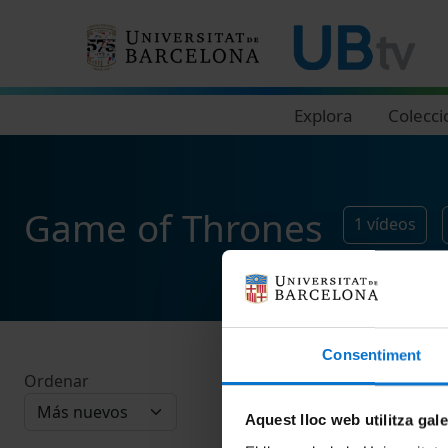
Navegació principal
Explora
Colecci
Game of Thrones
1
vídeos
Consentiment
Ordenar
Aquest lloc web utilitza gal