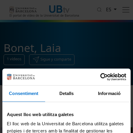
Pasar al contenido principal
ES
El portal de vídeo de la Universitat de Barcelona
Bonet, Laia
1
vídeos
Sigue y comparte
Consentiment
Detalls
Informació
Ordenar
Aquest lloc web utilitza galetes
El lloc web de la Universitat de Barcelona utilitza galetes
pròpies i de tercers amb la finalitat de gestionar les