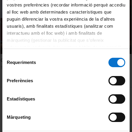
vostres preferències (recordar informació perquè accediu
al lloc web amb determinades característiques que
puguin diferenciar la vostra experiència de la d’altres
usuaris), amb finalitats estadístiques (analitzar com
interactueu amb el lloc web) i amb finalitats de
màrqueting (gestionar la publicitat que s’ofereix
adequant-la en funció dels vostres hàbits de navegació).
Per obtenir més informació sobre les galetes podeu
Selecció
Cloenda de la jornada Let’s UB!
consultar la
Política de galetes del lloc web de la
Requeriments
de
13 Julio, 2021
Universitat de Barcelona
.
consentiment
Preferències
MENÚ PEU 1
Aviso legal
Estadístiques
Política de Cookies
Màrqueting
PEU 2
Privacidad y términos
Sobre UBtv