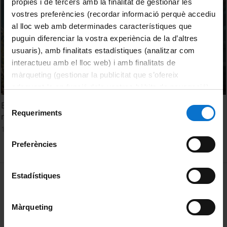
pròpies i de tercers amb la finalitat de gestionar les
vostres preferències (recordar informació perquè accediu
al lloc web amb determinades característiques que
puguin diferenciar la vostra experiència de la d’altres
usuaris), amb finalitats estadístiques (analitzar com
interactueu amb el lloc web) i amb finalitats de
màrqueting (gestionar la publicitat que s’ofereix
adequant-la en funció dels vostres hàbits de navegació).
Per obtenir més informació sobre les galetes podeu
Selecció
Eleccions d’estudiants 2021 a la UB. Mar Barrantes,
consultar la
Política de galetes del lloc web de la
Requeriments
de
membre de la Junta de Facultat de Física
Universitat de Barcelona
.
consentiment
16 Abril, 2021
Preferències
MENÚ PEU 1
Estadístiques
Aviso legal
Política de Cookies
Màrqueting
PEU 2
Privacidad y términos