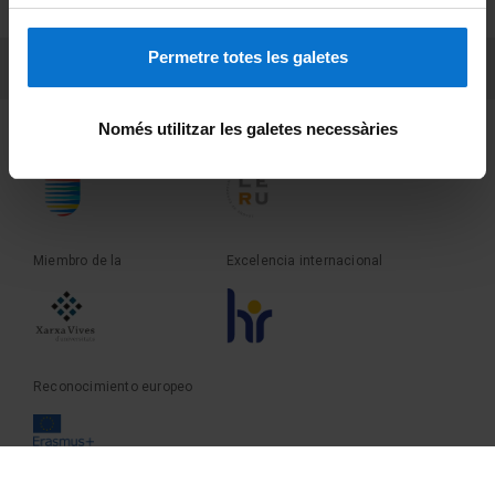
Sobre UBtv
Permetre totes les galetes
PEU 3
Contacto
Només utilitzar les galetes necessàries
Fundadora de la
Miembro de la
Miembro de la
Excelencia internacional
Reconocimiento europeo