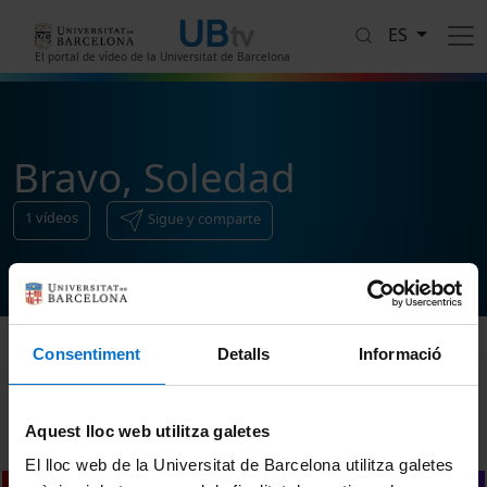
Pasar al contenido principal
ES
El portal de vídeo de la Universitat de Barcelona
Bravo, Soledad
1
vídeos
Sigue y comparte
Consentiment
Detalls
Informació
Ordenar
Aquest lloc web utilitza galetes
El lloc web de la Universitat de Barcelona utilitza galetes