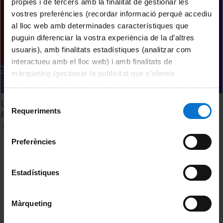
pròpies i de tercers amb la finalitat de gestionar les
vostres preferències (recordar informació perquè accediu
al lloc web amb determinades característiques que
puguin diferenciar la vostra experiència de la d’altres
usuaris), amb finalitats estadístiques (analitzar com
interactueu amb el lloc web) i amb finalitats de
màrqueting (gestionar la publicitat que s’ofereix
adequant-la en funció dels vostres hàbits de navegació).
Per obtenir més informació sobre les galetes podeu
Selecció
CETT. Acte de Finalització d'Estudis. Màsters i Postgraus.
consultar la
Política de galetes del lloc web de la
Requeriments
de
Promoció 2023-2024
Universitat de Barcelona
.
consentiment
11 Junio, 2024
Preferències
MENÚ PEU 1
Estadístiques
Aviso legal
Política de Cookies
Màrqueting
PEU 2
Privacidad y términos