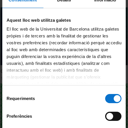
Aquest lloc web utilitza galetes
El lloc web de la Universitat de Barcelona utilitza galetes
pròpies i de tercers amb la finalitat de gestionar les
vostres preferències (recordar informació perquè accediu
al lloc web amb determinades característiques que
puguin diferenciar la vostra experiència de la d’altres
usuaris), amb finalitats estadístiques (analitzar com
interactueu amb el lloc web) i amb finalitats de
Concert de Nadal 2025
màrqueting (gestionar la publicitat que s’ofereix
17 Diciembre, 2025
adequant-la en funció dels vostres hàbits de navegació).
Per obtenir més informació sobre les galetes podeu
Selecció
consultar la
Política de galetes del lloc web de la
Requeriments
de
Universitat de Barcelona
.
consentiment
Preferències