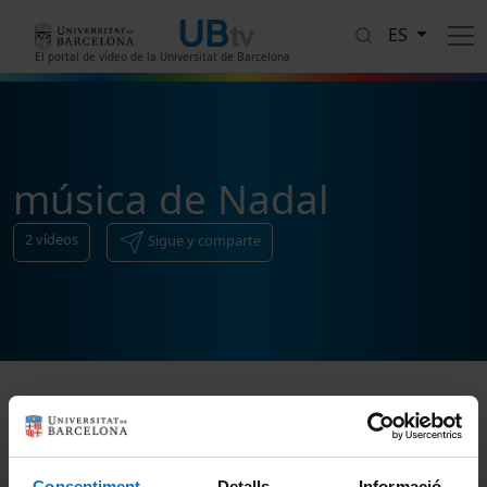
Pasar al contenido principal
ES
El portal de vídeo de la Universitat de Barcelona
música de Nadal
2
vídeos
Sigue y comparte
Ordenar
Consentiment
Detalls
Informació