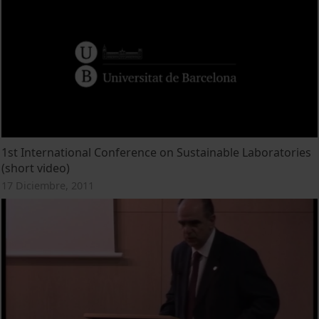
1st International Conference on Sustainable Laboratories
(short video)
17 Diciembre, 2011