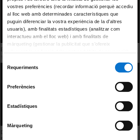
vostres preferències (recordar informació perquè accediu
al lloc web amb determinades característiques que
puguin diferenciar la vostra experiència de la d’altres
usuaris), amb finalitats estadístiques (analitzar com
interactueu amb el lloc web) i amb finalitats de
màrqueting (gestionar la publicitat que s’ofereix
Building for Science. Projects of the Max Planck Society
adequant-la en funció dels vostres hàbits de navegació).
17 Noviembre, 2011
Per obtenir més informació sobre les galetes podeu
Selecció
consultar la
Política de galetes del lloc web de la
Requeriments
de
Universitat de Barcelona
.
consentiment
Preferències
Estadístiques
Màrqueting
Developing a reference model: The Spanish Network of
Sustainable Laboratories