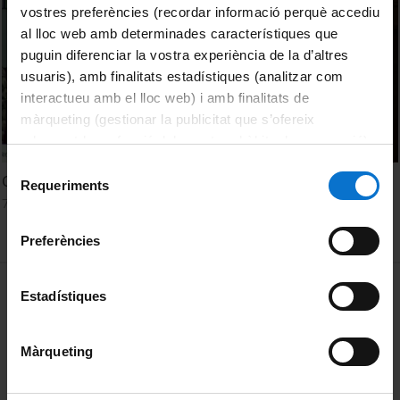
vostres preferències (recordar informació perquè accediu
al lloc web amb determinades característiques que
puguin diferenciar la vostra experiència de la d’altres
usuaris), amb finalitats estadístiques (analitzar com
interactueu amb el lloc web) i amb finalitats de
màrqueting (gestionar la publicitat que s’ofereix
adequant-la en funció dels vostres hàbits de navegació).
Per obtenir més informació sobre les galetes podeu
Selecció
Caroline Silveira: Fear and Memory policy in Brazil
consultar la
Política de galetes del lloc web de la
Requeriments
de
7 Mayo, 2014
Universitat de Barcelona
.
consentiment
Preferències
MENÚ PEU 1
Aviso legal
Estadístiques
Política de Cookies
Màrqueting
PEU 2
Privacidad y términos
Sobre UBtv