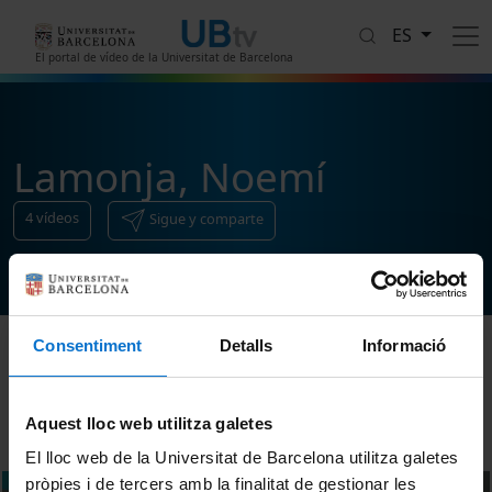
Pasar al contenido principal
ES
El portal de vídeo de la Universitat de Barcelona
Lamonja, Noemí
4
vídeos
Sigue y comparte
Consentiment
Detalls
Informació
Ordenar
Aquest lloc web utilitza galetes
El lloc web de la Universitat de Barcelona utilitza galetes
pròpies i de tercers amb la finalitat de gestionar les