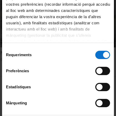
vostres preferències (recordar informació perquè accediu
al lloc web amb determinades característiques que
puguin diferenciar la vostra experiència de la d’altres
usuaris), amb finalitats estadístiques (analitzar com
interactueu amb el lloc web) i amb finalitats de
màrqueting (gestionar la publicitat que s’ofereix
adequant-la en funció dels vostres hàbits de navegació).
Per obtenir més informació sobre les galetes podeu
Selecció
Neuroart (reportatge)
consultar la
Política de galetes del lloc web de la
Requeriments
de
6 Julio, 2018
Universitat de Barcelona
.
consentiment
Preferències
MENÚ PEU 1
Aviso legal
Estadístiques
Política de Cookies
Màrqueting
PEU 2
Privacidad y términos
Sobre UBtv