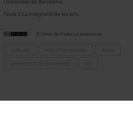
Universitat de Barcelona.
Taula 2 La integració de les arts.
© Unitat de Producció Audiovisual
Cultural
Arts i Humanitats
Actos
Universitat de Barcelona
art
Vídeos relacionados