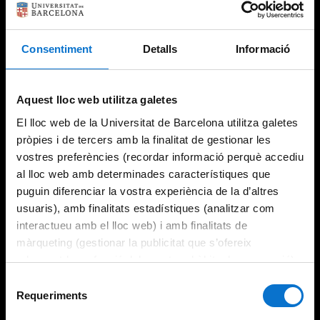
Consentiment
Detalls
Informació
Try again
Aquest lloc web utilitza galetes
El lloc web de la Universitat de Barcelona utilitza galetes
pròpies i de tercers amb la finalitat de gestionar les
vostres preferències (recordar informació perquè accediu
al lloc web amb determinades característiques que
puguin diferenciar la vostra experiència de la d’altres
usuaris), amb finalitats estadístiques (analitzar com
interactueu amb el lloc web) i amb finalitats de
màrqueting (gestionar la publicitat que s’ofereix
adequant-la en funció dels vostres hàbits de navegació).
Per obtenir més informació sobre les galetes podeu
Selecció
consultar la
Política de galetes del lloc web de la
Requeriments
de
Universitat de Barcelona
.
consentiment