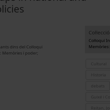
icies
Col·lecció
Col·loqui 
Memòries: 
nts dins del Col·loqui
: Memòries i poder;
Cultural
Historia
debats
Guixé i C
Reitan, J