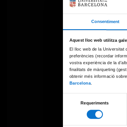
Consentiment
Aquest lloc web utilitza gal
El lloc web de la Universitat 
preferències (recordar infor
vostra experiència de la d’al
finalitats de màrqueting (gest
obtenir més informació sobre
Barcelona
.
Selecció
Requeriments
de
consentiment