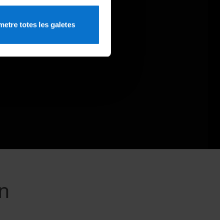
etre totes les galetes
n