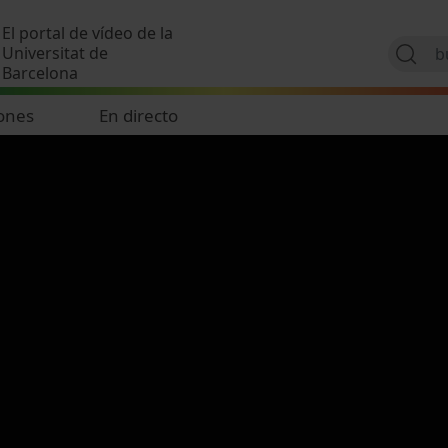
Pasar al contenido principal
El portal de vídeo de la
Universitat de
Barcelona
ones
En directo