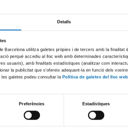
Try again
Detalls
etes
de Barcelona utilitza galetes pròpies i de tercers amb la finalitat
mació perquè accediu al lloc web amb determinades característiq
tres usuaris), amb finalitats estadístiques (analitzar com interac
ionar la publicitat que s’ofereix adequant-la en funció dels vostr
 les galetes podeu consultar la
Política de galetes del lloc web
Preferències
Estadístiques