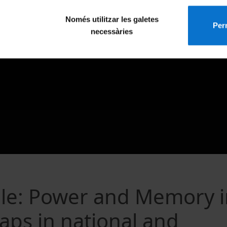
Només utilitzar les galetes
Perm
necessàries
ble: Power and Memory i
aps in national and