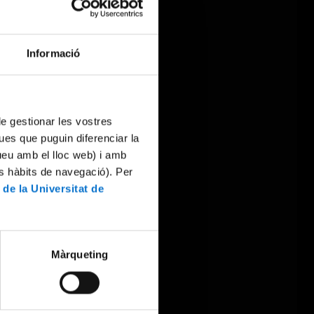
Informació
 de gestionar les vostres
ues que puguin diferenciar la
tueu amb el lloc web) i amb
es hàbits de navegació). Per
 de la Universitat de
Màrqueting