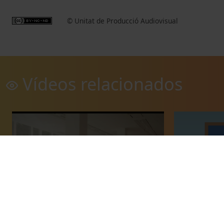
© Unitat de Producció Audiovisual
Vídeos relacionados