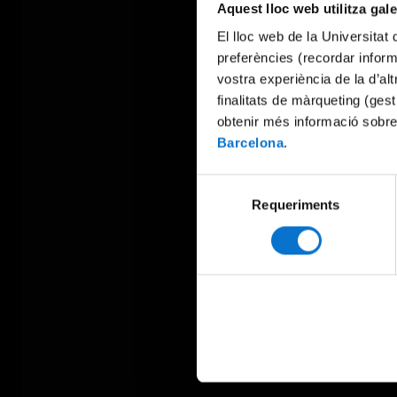
Aquest lloc web utilitza gal
El lloc web de la Universitat 
preferències (recordar infor
vostra experiència de la d’al
finalitats de màrqueting (gest
obtenir més informació sobre
Barcelona
.
Selecció
Requeriments
de
consentiment