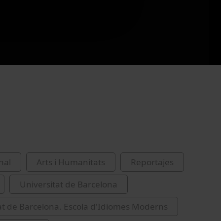
nal
Arts i Humanitats
Reportajes
Universitat de Barcelona
at de Barcelona. Escola d'Idiomes Moderns