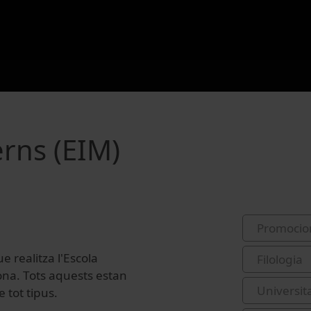
rns (EIM)
Promocio
e realitza l'Escola
Filologia
ona. Tots aquests estan
Universit
 tot tipus.