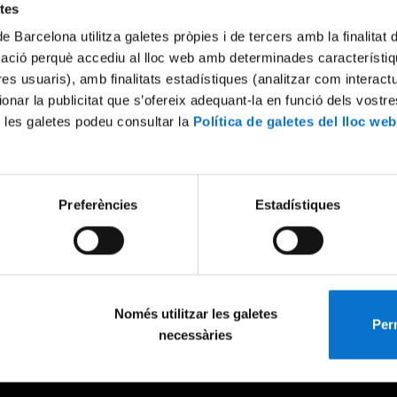
etes
de Barcelona utilitza galetes pròpies i de tercers amb la finalitat
mació perquè accediu al lloc web amb determinades característiq
tres usuaris), amb finalitats estadístiques (analitzar com interac
ionar la publicitat que s’ofereix adequant-la en funció dels vostr
 les galetes podeu consultar la
Política de galetes del lloc web
Preferències
Estadístiques
Només utilitzar les galetes
Perm
necessàries