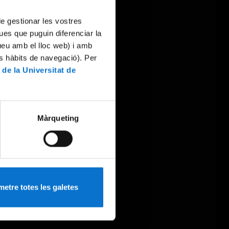
 de gestionar les vostres
ues que puguin diferenciar la
tueu amb el lloc web) i amb
es hàbits de navegació). Per
 de la Universitat de
Màrqueting
etre totes les galetes