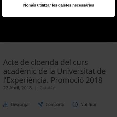
Només utilitzar les galetes necessàries
Acte de cloenda del curs
acadèmic de la Universitat de
l’Experiència. Promoció 2018
27 Abril, 2018
Catalán
Descargar
Compartir
Notificar