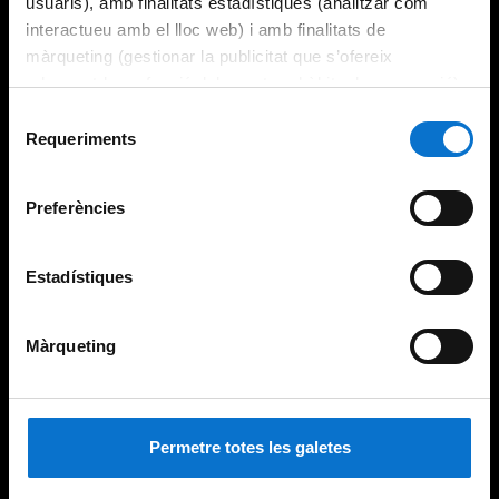
usuaris), amb finalitats estadístiques (analitzar com
interactueu amb el lloc web) i amb finalitats de
màrqueting (gestionar la publicitat que s’ofereix
adequant-la en funció dels vostres hàbits de navegació).
Per obtenir més informació sobre les galetes podeu
Selecció
consultar la
Política de galetes del lloc web de la
Requeriments
de
Universitat de Barcelona
.
consentiment
Preferències
Estadístiques
Màrqueting
Permetre totes les galetes