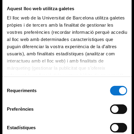
Aquest lloc web utilitza galetes
El lloc web de la Universitat de Barcelona utilitza galetes
pròpies i de tercers amb la finalitat de gestionar les
vostres preferències (recordar informació perquè accediu
al lloc web amb determinades característiques que
puguin diferenciar la vostra experiència de la d’altres
usuaris), amb finalitats estadístiques (analitzar com
interactueu amb el lloc web) i amb finalitats de
màrqueting (gestionar la publicitat que s’ofereix
adequant-la en funció dels vostres hàbits de navegació).
Per obtenir més informació sobre les galetes podeu
Selecció
consultar la
Política de galetes del lloc web de la
Requeriments
de
Universitat de Barcelona
.
consentiment
Preferències
Estadístiques