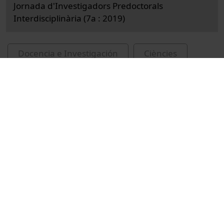
Jornada d'Investigadors Predoctorals
Interdisciplinària (7a : 2019)
Docencia e Investigación
Ciències
Actos
Ingeniería y tecnología
Universitat de Barcelona
Groen, Johannes
Jornada d'Investigadors Predoctorals
Interdisciplinària
indústries biotecnològiques
nanotecnologia