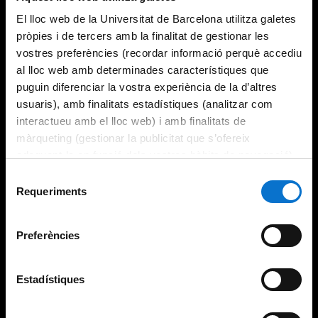
El lloc web de la Universitat de Barcelona utilitza galetes
pròpies i de tercers amb la finalitat de gestionar les
vostres preferències (recordar informació perquè accediu
al lloc web amb determinades característiques que
puguin diferenciar la vostra experiència de la d’altres
usuaris), amb finalitats estadístiques (analitzar com
interactueu amb el lloc web) i amb finalitats de
màrqueting (gestionar la publicitat que s’ofereix
adequant-la en funció dels vostres hàbits de navegació).
Per obtenir més informació sobre les galetes podeu
Selecció
consultar la
Política de galetes del lloc web de la
Requeriments
de
Universitat de Barcelona
.
consentiment
Preferències
Estadístiques