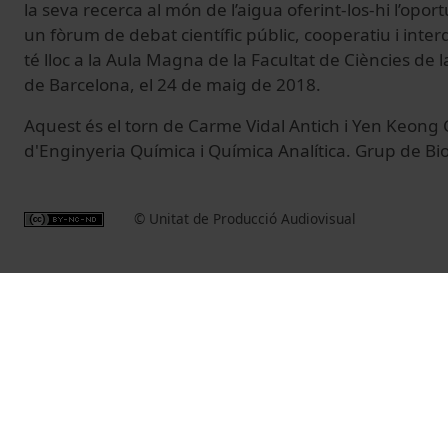
la seva recerca al món de l’aigua oferint-los-hi l’opor
un fòrum de debat científic públic, cooperatiu i inter
té lloc a la Aula Magna de la Facultat de Ciències de l
de Barcelona, el 24 de maig de 2018.
Aquest és el torn de Carme Vidal Antich i Yen Keon
d'Enginyeria Química i Química Analítica. Grup de Bi
© Unitat de Producció Audiovisual
Vídeos relacionados