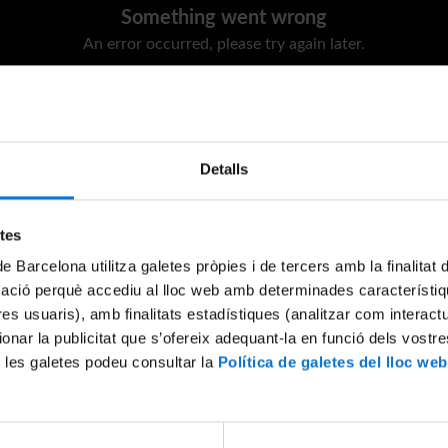
Something went wrong
An error occurred, please try again later.
Try again
Detalls
etes
de Barcelona utilitza galetes pròpies i de tercers amb la finalitat
mació perquè accediu al lloc web amb determinades característiq
tres usuaris), amb finalitats estadístiques (analitzar com interac
ionar la publicitat que s’ofereix adequant-la en funció dels vostr
 les galetes podeu consultar la
Política de galetes del lloc web