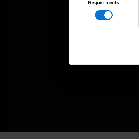
Requeriments
de
consentiment