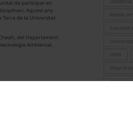
Docencia 
tunitat de participar en
disciplinari. Aquest any
Medio am
a Terra de la Universitat
Facultad 
g Cheah, del Departament
Universit
otecnologia Ambiental.
IdRA
Vidal Ant
residus o