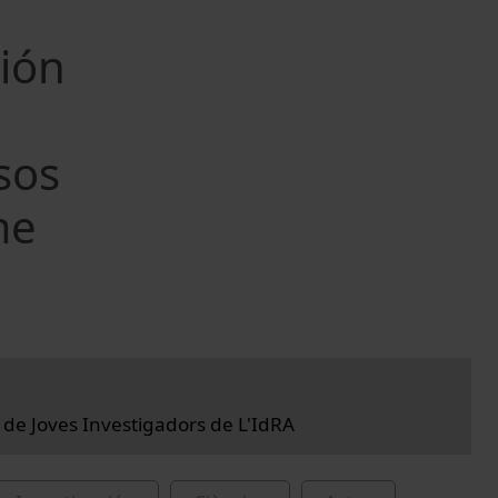
ción
sos
me
a de Joves Investigadors de L'IdRA