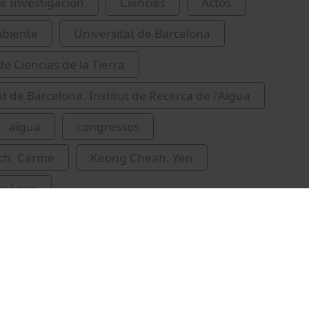
e Investigación
Ciències
Actos
biente
Universitat de Barcelona
de Ciencias de la Tierra
at de Barcelona. Institut de Recerca de l'Aigua
aigua
congressos
ich, Carme
Keong Cheah, Yen
rgànics