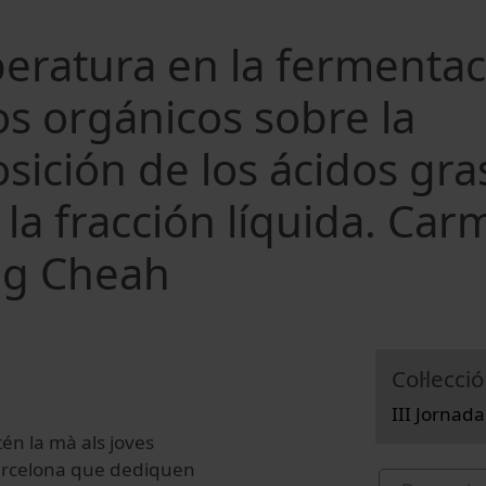
peratura en la fermenta
s orgánicos sobre la
sición de los ácidos gra
 la fracción líquida. Car
ong Cheah
Col·lecció
III Jornad
tén la mà als joves
 Barcelona que dediquen