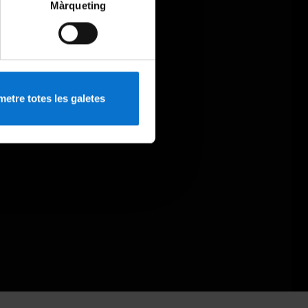
Màrqueting
etre totes les galetes