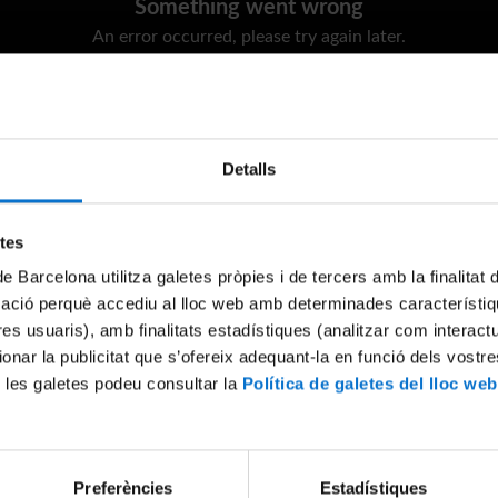
Something went wrong
An error occurred, please try again later.
Try again
Detalls
etes
de Barcelona utilitza galetes pròpies i de tercers amb la finalitat
mació perquè accediu al lloc web amb determinades característiq
tres usuaris), amb finalitats estadístiques (analitzar com interac
ionar la publicitat que s’ofereix adequant-la en funció dels vostr
 les galetes podeu consultar la
Política de galetes del lloc web
Preferències
Estadístiques