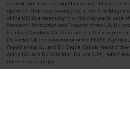
summit, which brings together nearly 200 experts f
opens on Thursday, January 24, at the Aula Magna of
of the UB; In a ceremony in which they participate: t
Research, Innovation and Transfer of the UB, Dr. Jor
Faculty of Geology, Dr. Lluís Cabrera; the vice presid
Dr. Xavier Gil; the coordinator of the PERSEUS project
Papathanassiou, and Dr. Miquel Canals, head of th
of the UB, and Dr. Rosa Mari Darbra (UPC); which lea
this European project.
© Unitat de Producció Audiovisual
Vídeos relacionados