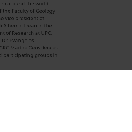
rom around the world,
 the Faculty of Geology
he vice president of
di Alberch; Dean of the
ent of Research at UPC,
, Dr. Evangelos
e GRC Marine Geosciences
d participating groups in