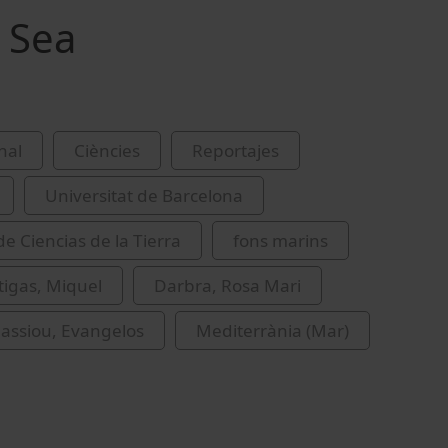
 Sea
nal
Ciències
Reportajes
Universitat de Barcelona
de Ciencias de la Tierra
fons marins
tigas, Miquel
Darbra, Rosa Mari
assiou, Evangelos
Mediterrània (Mar)