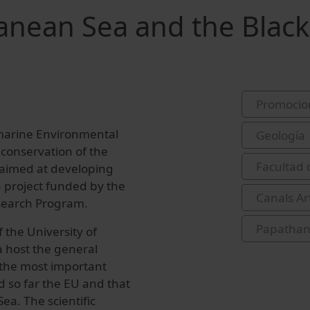
anean Sea and the Black
Promocio
marine Environmental
Geología
 conservation of the
Facultad 
 aimed at developing
h project funded by the
Canals Ar
search Program.
Papathan
 the University of
a host the general
the most important
 so far the EU and that
ea. The scientific