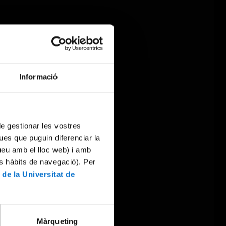
Informació
 de gestionar les vostres
ues que puguin diferenciar la
tueu amb el lloc web) i amb
es hàbits de navegació). Per
 de la Universitat de
Màrqueting