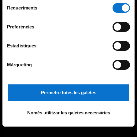
Selecció
consultar la
Política de galetes del lloc web de la
Requeriments
de
Universitat de Barcelona
.
consentiment
Preferències
Estadístiques
Màrqueting
Permetre totes les galetes
Només utilitzar les galetes necessàries