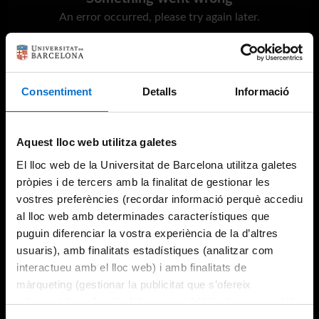
An error occurred, please try again later.
Try again
Consentiment
Detalls
Informació
Aquest lloc web utilitza galetes
El lloc web de la Universitat de Barcelona utilitza galetes
pròpies i de tercers amb la finalitat de gestionar les
vostres preferències (recordar informació perquè accediu
al lloc web amb determinades característiques que
puguin diferenciar la vostra experiència de la d’altres
usuaris), amb finalitats estadístiques (analitzar com
interactueu amb el lloc web) i amb finalitats de
màrqueting (gestionar la publicitat que s’ofereix
adequant-la en funció dels vostres hàbits de navegació).
Per obtenir més informació sobre les galetes podeu