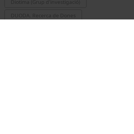
Diotima (Grup d'investigació)
DUODA. Recerca de Dones
Vídeos relacionados