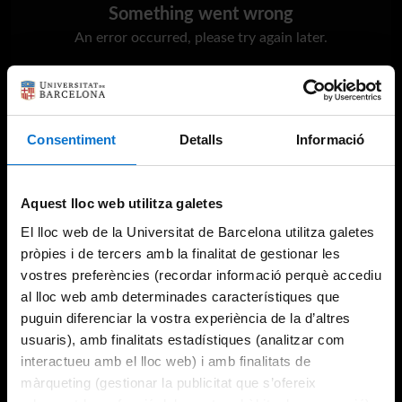
Something went wrong
An error occurred, please try again later.
Try again
Consentiment
Detalls
Informació
Aquest lloc web utilitza galetes
El lloc web de la Universitat de Barcelona utilitza galetes
pròpies i de tercers amb la finalitat de gestionar les
vostres preferències (recordar informació perquè accediu
al lloc web amb determinades característiques que
puguin diferenciar la vostra experiència de la d’altres
usuaris), amb finalitats estadístiques (analitzar com
interactueu amb el lloc web) i amb finalitats de
màrqueting (gestionar la publicitat que s’ofereix