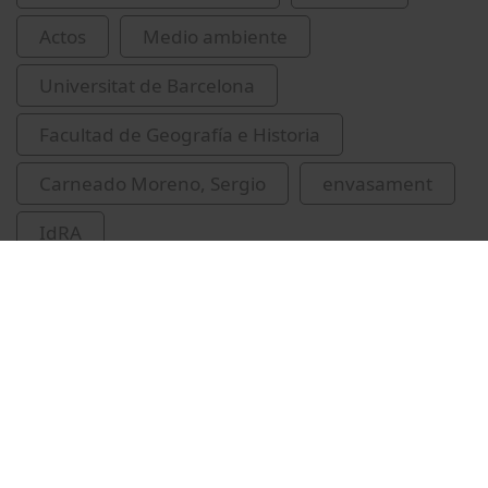
Actos
Medio ambiente
Universitat de Barcelona
Facultad de Geografía e Historia
Carneado Moreno, Sergio
envasament
IdRA
Universitat de Barcelona. Institut de Recerca
de l'Aigua