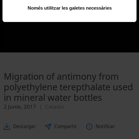
Només utilitzar les galetes necessàries
Migration of antimony from
polyethylene terepthalate used
in mineral water bottles
2 Junio, 2017
Catalán
Descargar
Compartir
Notificar