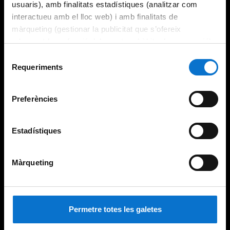
usuaris), amb finalitats estadístiques (analitzar com
interactueu amb el lloc web) i amb finalitats de
màrqueting (gestionar la publicitat que s’ofereix
adequant-la en funció dels vostres hàbits de navegació).
Per obtenir més informació sobre les galetes podeu
Selecció
consultar la
Política de galetes del lloc web de la
Requeriments
de
Universitat de Barcelona
.
consentiment
Preferències
Estadístiques
Màrqueting
Permetre totes les galetes