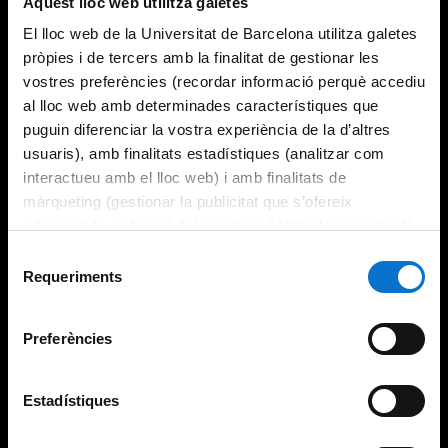
Aquest lloc web utilitza galetes
El lloc web de la Universitat de Barcelona utilitza galetes
pròpies i de tercers amb la finalitat de gestionar les
vostres preferències (recordar informació perquè accediu
al lloc web amb determinades característiques que
puguin diferenciar la vostra experiència de la d’altres
usuaris), amb finalitats estadístiques (analitzar com
interactueu amb el lloc web) i amb finalitats de
màrqueting (gestionar la publicitat que s’ofereix
adequant-la en funció dels vostres hàbits de navegació).
Per obtenir més informació sobre les galetes podeu
Selecció
consultar la
Política de galetes del lloc web de la
Requeriments
de
Universitat de Barcelona
.
consentiment
Preferències
Estadístiques