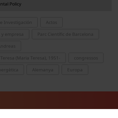
tal Policy
e Investigación
Actos
 y empresa
Parc Científic de Barcelona
Andreas
 Teresa (Maria Teresa), 1951-
congressos
nergètica
Alemanya
Europa