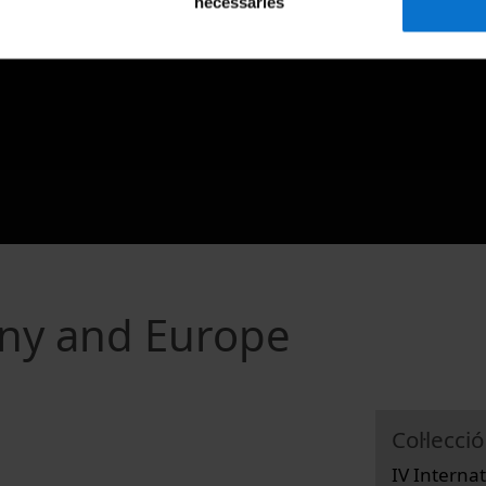
necessàries
any and Europe
Col·lecció
IV Intern