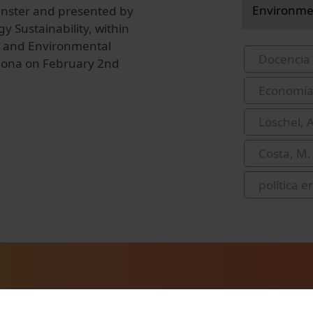
Environmen
ünster and presented by
 Sustainability, within
y and Environmental
Docencia 
elona on February 2nd
Economía
Löschel, 
Costa, M.
política e