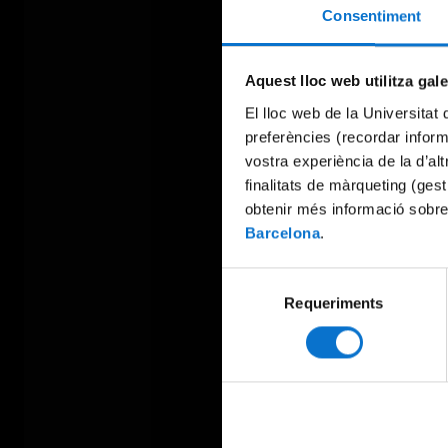
Consentiment
Aquest lloc web utilitza gal
El lloc web de la Universitat 
preferències (recordar infor
vostra experiència de la d’al
finalitats de màrqueting (gest
obtenir més informació sobre
Barcelona
.
Selecció
Requeriments
de
consentiment