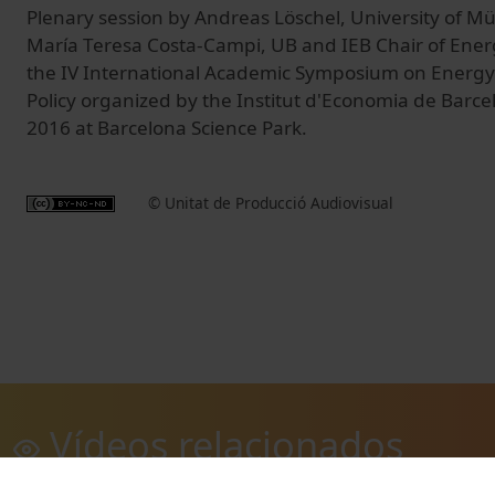
Plenary session by Andreas Löschel, University of M
María Teresa Costa-Campi, UB and IEB Chair of Energy
the IV International Academic Symposium on Energ
Policy organized by the Institut d'Economia de Barc
2016 at Barcelona Science Park.
© Unitat de Producció Audiovisual
Vídeos relacionados