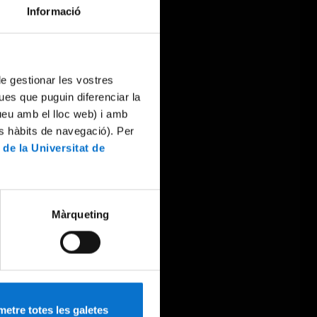
Informació
 de gestionar les vostres
ues que puguin diferenciar la
tueu amb el lloc web) i amb
es hàbits de navegació). Per
 de la Universitat de
Màrqueting
etre totes les galetes