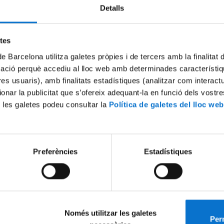
Detalls
Try again
etes
de Barcelona utilitza galetes pròpies i de tercers amb la finalitat
mació perquè accediu al lloc web amb determinades característiq
tres usuaris), amb finalitats estadístiques (analitzar com interac
ionar la publicitat que s’ofereix adequant-la en funció dels vostr
 les galetes podeu consultar la
Política de galetes del lloc web
Preferències
Estadístiques
Només utilitzar les galetes
Perm