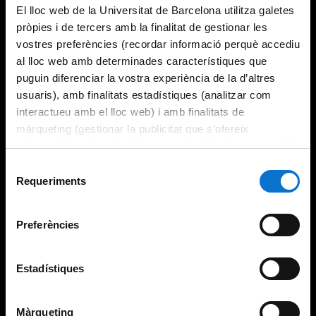
El lloc web de la Universitat de Barcelona utilitza galetes
pròpies i de tercers amb la finalitat de gestionar les
vostres preferències (recordar informació perquè accediu
al lloc web amb determinades característiques que
puguin diferenciar la vostra experiència de la d’altres
usuaris), amb finalitats estadístiques (analitzar com
interactueu amb el lloc web) i amb finalitats de
màrqueting (gestionar la publicitat que s’ofereix
adequant-la en funció dels vostres hàbits de navegació).
Per obtenir més informació sobre les galetes podeu
Selecció
consultar la
Política de galetes del lloc web de la
Requeriments
de
Universitat de Barcelona
.
consentiment
Preferències
Estadístiques
Màrqueting