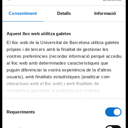
Consentiment
Detalls
Informació
Aquest lloc web utilitza galetes
El lloc web de la Universitat de Barcelona utilitza galetes
pròpies i de tercers amb la finalitat de gestionar les
vostres preferències (recordar informació perquè accediu
al lloc web amb determinades característiques que
puguin diferenciar la vostra experiència de la d’altres
usuaris), amb finalitats estadístiques (analitzar com
interactueu amb el lloc web) i amb finalitats de
màrqueting (gestionar la publicitat que s’ofereix
adequant-la en funció dels vostres hàbits de navegació).
Per obtenir més informació sobre les galetes podeu
Selecció
consultar la
Política de galetes del lloc web de la
Requeriments
de
Universitat de Barcelona
.
consentiment