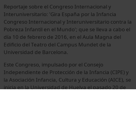
Reportaje sobre el Congreso Internacional y
Interuniversitario: 'Gira España por la Infancia
Congreso Internacional y Interuniversitario contra la
Pobreza Infantil en el Mundo'; que se lleva a cabo el
día 10 de febrero de 2016, en el Aula Magna del
Edificio del Teatro del
Campus Mundet de la
Universidad de Barcelona.
Este Congreso, impulsado por el Consejo
Independiente de Protección de la Infancia (CIPE) y
la Asociación Infancia, Cultura y Educación (AICE), se
inicia en la Universidad de Huelva el pasado 20 de
noviembre 2015 y finaliza a finales de 2016 en
Asunción (
Paraguay) presentando las conclusiones
del mismo en el 'VII Congreso Mundial miedo los
Derechos de la Infancia y la Adolescencia' después
de un recorrido por más de 30 universidades y
ciudades.
La finalidad de esta gira es poder recoger