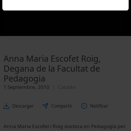
Anna Maria Escofet Roig,
Degana de la Facultat de
Pedagogia
1 Septiembre, 2010
Catalán
Descargar
Compartir
Notificar
Anna Maria Escofet i Roig doctora en Pedagogia per