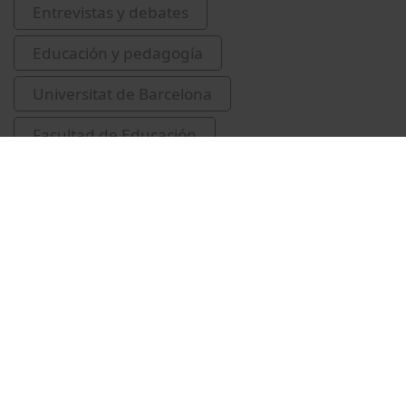
Entrevistas y debates
Educación y pedagogía
Universitat de Barcelona
Facultad de Educación
Escofet Roig, Anna
Vídeos relacionados