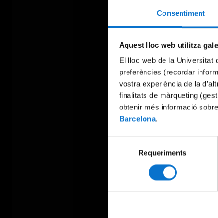
Consentiment
Aquest lloc web utilitza gal
El lloc web de la Universitat 
preferències (recordar infor
vostra experiència de la d’al
finalitats de màrqueting (gest
obtenir més informació sobre
Barcelona
.
Selecció
Requeriments
de
consentiment