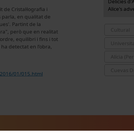
Delícies d
Alice's ad
de Cristal·lografia i
 parla, en qualitat de
ues'. Partint de la
Cultural
ra", però que en realitat
e, equilibri i fins i tot
Universit
 ha detectat en l’obra,
Alícia (Pe
Cuevas Di
/2016/01/015.html