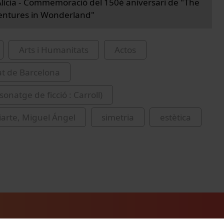
'Alícia - Commemoració del 150è aniversari de "The
ventures in Wonderland"
Arts i Humanitats
Actos
at de Barcelona
rsonatge de ficció : Carroll)
arte, Miguel Ángel
simetria
estètica