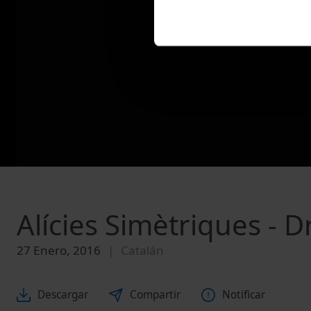
Alícies Simètriques - 
27 Enero, 2016
Catalán
Descargar
Compartir
Notificar