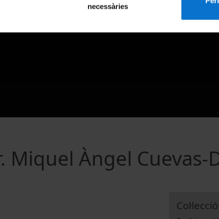
Perm
necessàries
Dr. Miquel Àngel Cuevas-
Col·lecció