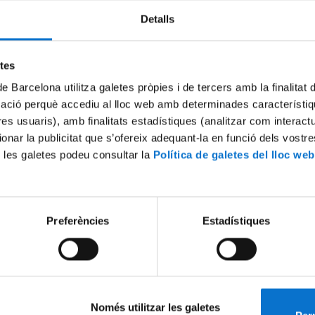
Detalls
Try again
etes
de Barcelona utilitza galetes pròpies i de tercers amb la finalitat
mació perquè accediu al lloc web amb determinades característiq
tres usuaris), amb finalitats estadístiques (analitzar com interac
ionar la publicitat que s’ofereix adequant-la en funció dels vostr
 les galetes podeu consultar la
Política de galetes del lloc web
Preferències
Estadístiques
Només utilitzar les galetes