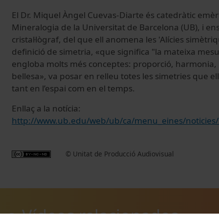
El Dr. Miquel Àngel Cuevas-Diarte és catedràtic emèrit 
Mineralogia de la Universitat de Barcelona (UB), i ens
cristal·lògraf, del que ell anomena les 'Alícies simètriq
definició de simetria, «que significa "la mateixa mesu
engloba molts més conceptes: proporció, harmonia, ordr
bellesa», va posar en relleu totes les simetries que ell
tant en l’espai com en el temps.
Enllaç a la notícia:
http://www.ub.edu/web/ub/ca/menu_eines/noticies
© Unitat de Producció Audiovisual
Vídeos relacionados