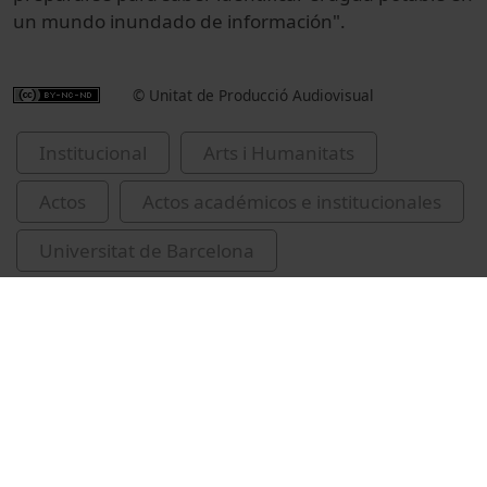
un mundo
inundado
de información".
© Unitat de Producció Audiovisual
Institucional
Arts i Humanitats
Actos
Actos académicos e institucionales
Universitat de Barcelona
Facultad de Filología y Comunicación
Gabilondo, Iñaki, 1942-
inauguracions de cursos acadèmics