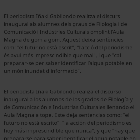
El periodista Iñaki Gabilondo realitza el discurs
inaugural als alumnes dels graus de Filologia i de
Comunicació i Indústries Culturals omplint l’Aula
Magna de gom a gom. Aquest deixa sentències
com: "el futur no està escrit", "l'acció del periodisme
és avui més imprescindible que mai", i que "cal
preparar-se per saber identificar l’aigua potable en
un món inundat d'informació".
El periodista
Iñaki Gabilondo
realiza
el discurso
inaugural
a los alumnos
de los grados
de Filología
y
de Comunicación
e Industrias Culturales
llenando
el
Aula Magna
a tope
.
Este
deja
sentencias
como: "
el
futuro no
está escrito
", "
la acción
del periodismo
es
hoy
más imprescindible
que nunca",
y
que "hay que
prepararse para
saber identificar
el agua
potable
en