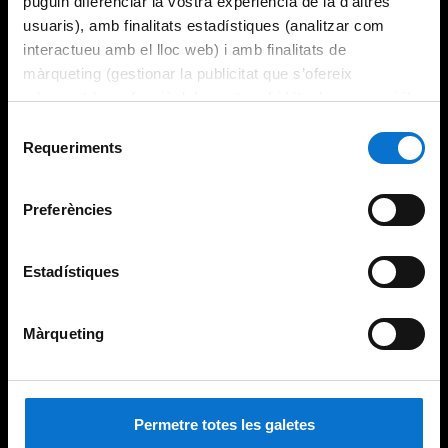
puguin diferenciar la vostra experiència de la d’altres
usuaris), amb finalitats estadístiques (analitzar com
interactueu amb el lloc web) i amb finalitats de
màrqueting (gestionar la publicitat que s’ofereix
adequant-la en funció dels vostres hàbits de navegació).
Per obtenir més informació sobre les galetes podeu
Selecció
consultar la
Política de galetes del lloc web de la
Requeriments
de
Universitat de Barcelona
.
consentiment
Preferències
Estadístiques
Màrqueting
Permetre totes les galetes