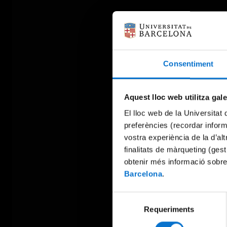
Consentiment
Aquest lloc web utilitza gal
El lloc web de la Universitat 
preferències (recordar infor
vostra experiència de la d’al
finalitats de màrqueting (gest
obtenir més informació sobre
Barcelona
.
Selecció
Requeriments
de
consentiment