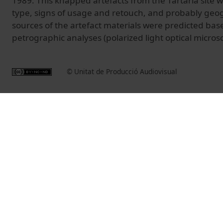
1989. This knapped artefacts from the Tărtăria site 
type, signs of usage and retouch, and probably geog
sources of the artefact materials were predicted ba
petrographic analyses (polarized light optical micros
© Unitat de Producció Audiovisual
Vídeos relacionados