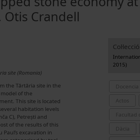
apped stone economy at
. Otis Crandell
Col·lecció
Internatio
2015)
ria site (Romania)
m the Tărtăria site in the
Docencia 
 model of the
Actos
ent. This site is located
everal habitation levels
Facultad 
nča C), Petrești and
st of the results of this
Dàcia
u Paul’s excavation in