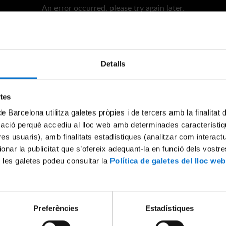
An error occurred, please try again later.
Try again
Detalls
etes
de Barcelona utilitza galetes pròpies i de tercers amb la finalitat
mació perquè accediu al lloc web amb determinades característiq
tres usuaris), amb finalitats estadístiques (analitzar com interac
ionar la publicitat que s’ofereix adequant-la en funció dels vostr
 les galetes podeu consultar la
Política de galetes del lloc web
Preferències
Estadístiques