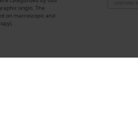
were categorised by tool
utensilis
raphic origin. The
sed on macroscopic and
copy).