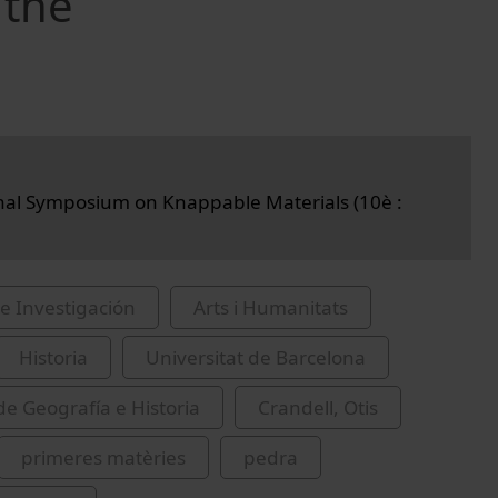
 the
nal Symposium on Knappable Materials (10è :
e Investigación
Arts i Humanitats
Historia
Universitat de Barcelona
de Geografía e Historia
Crandell, Otis
primeres matèries
pedra