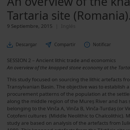
An overview of the kn
Tartaria site (Romania)
9 Septiembre, 2015
Inglés
Descargar
Compartir
Notificar
SESSION 2 – Ancient lithic trade and economics
An overview of the knapped stone economy at the Tarta
This study focused on sourcing the lithic artefacts fro
Transylvanian Basin. The objective was to establish a
procurement patterns of the population at the settlem
along the middle region of the Mureș River and has s
belonging to the Vinča A, Vinča B, Vinča-Turdaș (or Vi
Coțofeni cultures (Middle Neolithic to Chalcolithic). Mo
study are based on analysis of the artefacts from Iuli