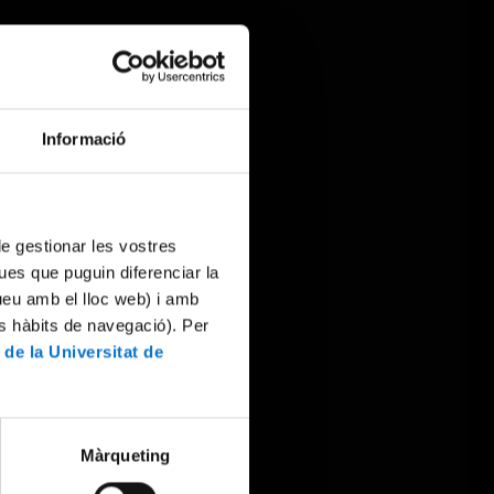
Informació
 de gestionar les vostres
ues que puguin diferenciar la
tueu amb el lloc web) i amb
es hàbits de navegació). Per
 de la Universitat de
Màrqueting