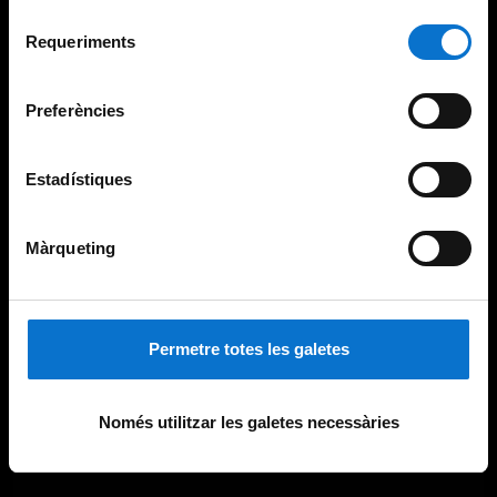
Per obtenir més informació sobre les galetes podeu
Selecció
consultar la
Política de galetes del lloc web de la
Requeriments
de
Universitat de Barcelona
.
consentiment
Preferències
Estadístiques
Màrqueting
Permetre totes les galetes
Només utilitzar les galetes necessàries