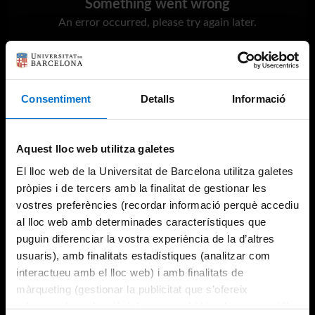
Something went wrong
An error occurred, please try again later.
Try again
Consentiment
Detalls
Informació
Aquest lloc web utilitza galetes
El lloc web de la Universitat de Barcelona utilitza galetes
pròpies i de tercers amb la finalitat de gestionar les
vostres preferències (recordar informació perquè accediu
al lloc web amb determinades característiques que
puguin diferenciar la vostra experiència de la d’altres
usuaris), amb finalitats estadístiques (analitzar com
interactueu amb el lloc web) i amb finalitats de
màrqueting (gestionar la publicitat que s’ofereix
adequant-la en funció dels vostres hàbits de navegació).