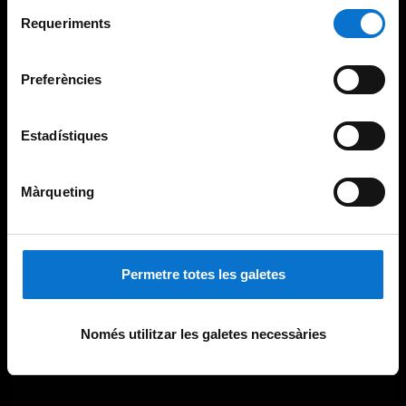
Selecció
consultar la
Política de galetes del lloc web de la
Requeriments
de
Universitat de Barcelona
.
consentiment
Preferències
Estadístiques
Màrqueting
Permetre totes les galetes
Només utilitzar les galetes necessàries