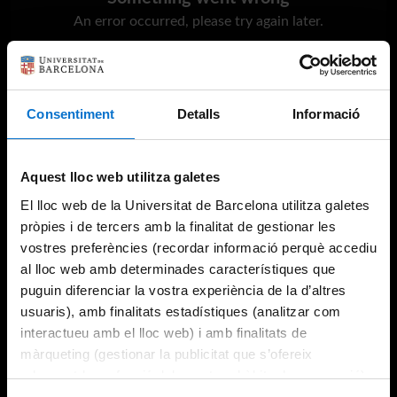
An error occurred, please try again later.
Try again
Consentiment
Detalls
Informació
Aquest lloc web utilitza galetes
El lloc web de la Universitat de Barcelona utilitza galetes
pròpies i de tercers amb la finalitat de gestionar les
vostres preferències (recordar informació perquè accediu
al lloc web amb determinades característiques que
puguin diferenciar la vostra experiència de la d’altres
usuaris), amb finalitats estadístiques (analitzar com
interactueu amb el lloc web) i amb finalitats de
màrqueting (gestionar la publicitat que s’ofereix
adequant-la en funció dels vostres hàbits de navegació).
Per obtenir més informació sobre les galetes podeu