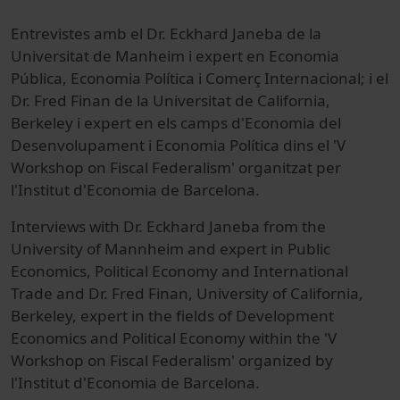
Entrevistes amb el Dr. Eckhard Janeba de la
Universitat de Manheim i expert en Economia
Pública, Economia Política i Comerç Internacional; i el
Dr. Fred Finan de la Universitat de California,
Berkeley i expert en els camps d'Economia del
Desenvolupament i Economia Política dins el 'V
Workshop on Fiscal Federalism' organitzat per
l'Institut d'Economia de Barcelona.
Interviews
with Dr.
Eckhard
Janeba
from the
University of
Mannheim
and expert in
Public
Economics
,
Political Economy
and International
Trade
and Dr
.
Fred
Finan
, University of
California,
Berkeley
,
expert
in the fields
of
Development
Economics
and Political Economy
within
the
'
V
Workshop on
Fiscal
Federalism
'
organized by
l'Institut d'Economia de Barcelona.