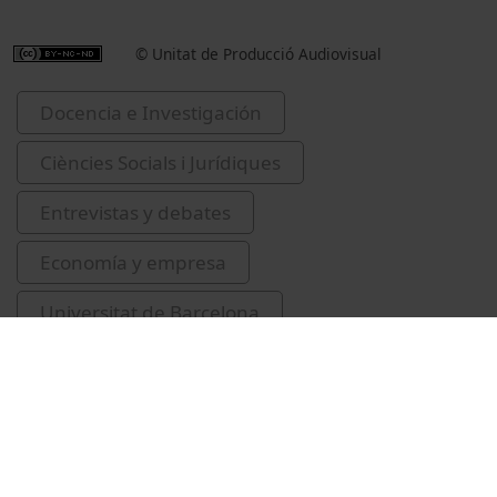
© Unitat de Producció Audiovisual
Docencia e Investigación
Ciències Socials i Jurídiques
Entrevistas y debates
Economía y empresa
Universitat de Barcelona
Facultad de Economía y Empresa
política econòmica
Finan, Fred
Janeba, Eckhard