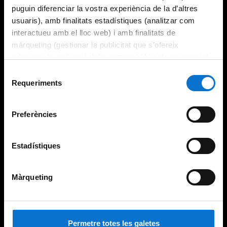
puguin diferenciar la vostra experiència de la d’altres
usuaris), amb finalitats estadístiques (analitzar com
interactueu amb el lloc web) i amb finalitats de
màrqueting (gestionar la publicitat que s’ofereix
adequant-la en funció dels vostres hàbits de navegació).
Per obtenir més informació sobre les galetes podeu
Selecció
consultar la
Política de galetes del lloc web de la
Requeriments
de
Universitat de Barcelona
.
consentiment
Preferències
Estadístiques
Màrqueting
Permetre totes les galetes