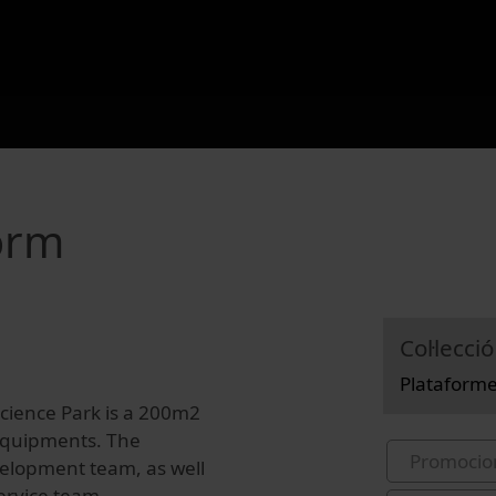
orm
Col·lecció
Plataform
cience Park is a 200m2
 equipments. The
Promocio
velopment team, as well
service team.