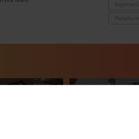
Ingenierí
Platafor