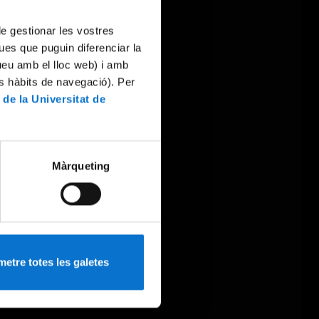
 de gestionar les vostres
ues que puguin diferenciar la
tueu amb el lloc web) i amb
es hàbits de navegació). Per
 de la Universitat de
Màrqueting
etre totes les galetes