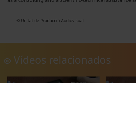
© Unitat de Producció Audiovisual
Vídeos relacionados