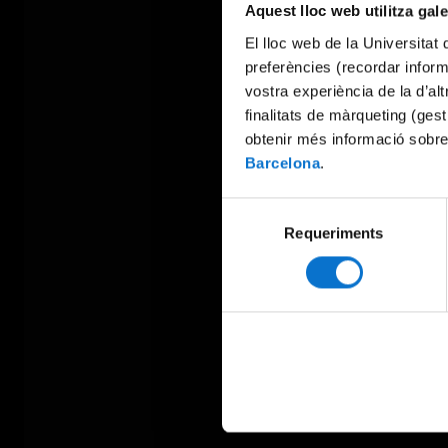
Aquest lloc web utilitza gal
El lloc web de la Universitat 
preferències (recordar infor
vostra experiència de la d’al
finalitats de màrqueting (gest
obtenir més informació sobre
Barcelona
.
Selecció
Requeriments
de
consentiment