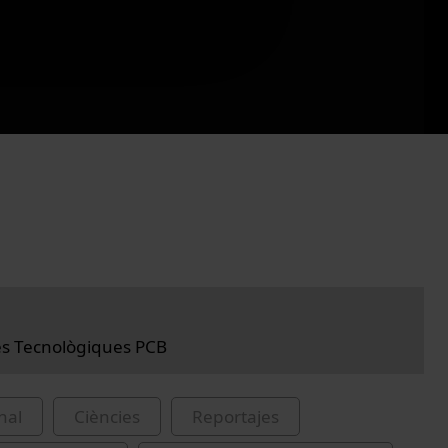
es Tecnològiques PCB
nal
Ciències
Reportajes