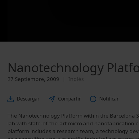
Nanotechnology Platf
27 Septiembre, 2009
Inglés
Descargar
Compartir
Notificar
The Nanotechnology Platform within the Barcelona S
lab with state-of-the-art micro and nanofabrication
platform includes a research team, a technology de
as a consulting and a scientific-technical assistance 