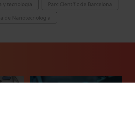
a y tecnología
Parc Científic de Barcelona
ma de Nanotecnologia