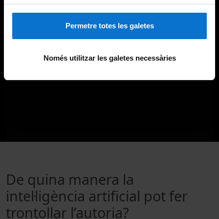
Permetre totes les galetes
Només utilitzar les galetes necessàries
De quina manera la
intel·ligència artificial pot fer
trontollar l’autoria?