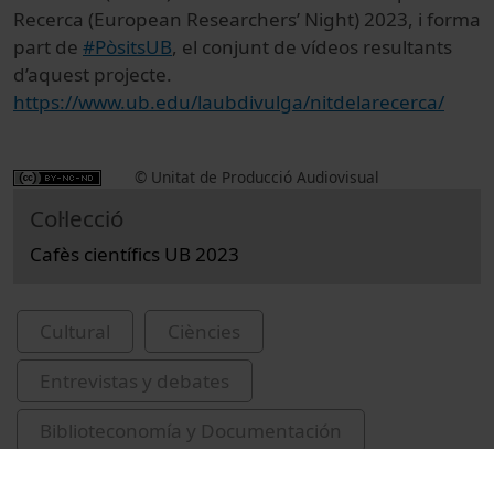
Recerca (European Researchers’ Night) 2023, i forma
part de
#PòsitsUB
, el conjunt de vídeos resultants
d’aquest projecte.
https://www.ub.edu/laubdivulga/nitdelarecerca/
© Unitat de Producció Audiovisual
Col·lecció
Cafès científics UB 2023
Cultural
Ciències
Entrevistas y debates
Biblioteconomía y Documentación
Universitat de Barcelona