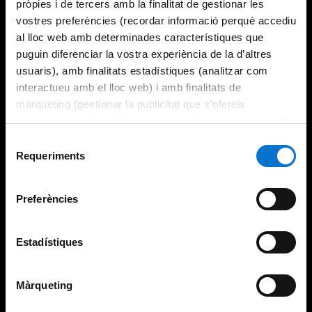
pròpies i de tercers amb la finalitat de gestionar les
vostres preferències (recordar informació perquè accediu
al lloc web amb determinades característiques que
puguin diferenciar la vostra experiència de la d’altres
usuaris), amb finalitats estadístiques (analitzar com
interactueu amb el lloc web) i amb finalitats de
màrqueting (gestionar la publicitat que s’ofereix
adequant-la en funció dels vostres hàbits de navegació).
Per obtenir més informació sobre les galetes podeu
Selecció
consultar la
Política de galetes del lloc web de la
Requeriments
de
Universitat de Barcelona
.
consentiment
Preferències
Estadístiques
Màrqueting