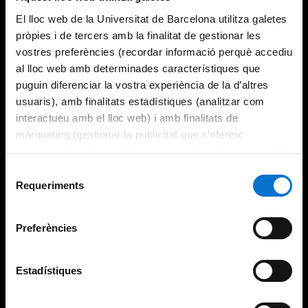
El lloc web de la Universitat de Barcelona utilitza galetes
pròpies i de tercers amb la finalitat de gestionar les
vostres preferències (recordar informació perquè accediu
al lloc web amb determinades característiques que
puguin diferenciar la vostra experiència de la d’altres
usuaris), amb finalitats estadístiques (analitzar com
interactueu amb el lloc web) i amb finalitats de
màrqueting (gestionar la publicitat que s’ofereix
adequant-la en funció dels vostres hàbits de navegació).
Per obtenir més informació sobre les galetes podeu
Selecció
consultar la
Política de galetes del lloc web de la
Requeriments
de
Universitat de Barcelona
.
consentiment
Preferències
Estadístiques