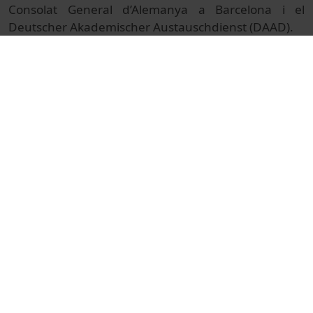
Consolat General d’Alemanya a Barcelona i el
Deutscher Akademischer Austauschdienst (DAAD).
© Unitat de Producció Audiovisual
Cultural
Arts i Humanitats
Actos
Filologia
Universitat de Barcelona
Facultad de Filología y Comunicación
Kurt, Şeyda
inauguracions