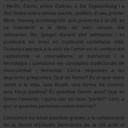
i Berlín. Escriu, entre d'altres, a
Die Tageszeitung
i a
Zeit Online
sobre temes socials i polítics. El seu primer
llibre, l'assaig autobiogràfic que presenta a la UB, es
va mantenir a la llista de més venuts del
setmanari
Der Spiegel
durant vint setmanes i es
publicarà en breu en traducció castellana. Allà,
l'autora s'apropa a la visió de l'amor en el context del
capitalisme, el colonialisme, el patriarcat i la
tecnologia i qüestiona els conceptes tradicionals de
masculinitat i feminitat. Cerca respostes a les
següents preguntes: Què és l’amor? És el que dona
sentit a la vida, una il·lusió, una forma de control,
una força política? És possible l’amor avui? Què és
l’amor romàntic i quins són els seus “perills”? Com, a
qui i a quantes persones volem estimar?
L'encontre ha estat possible gràcies a la col·laboració
de la Secció d'Estudis Germànics de la UB amb el