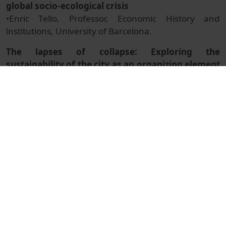
global socio-ecological crisis
•Enric Tello, Professor, Economic History and
lnstitutions, University of Barcelona.
The lapses of collapse: Exploring the
sustainability of the city as an organizing element
of human society
•Gustavo Duch, lndependent Activist and
Coordinator of the Journal "Food Sovereignty,
Biodiversity and Cultures"
© Unitat de Producció Audiovisual
Col·lecció
Edible Cities Network 2nd Annual Conference
2023