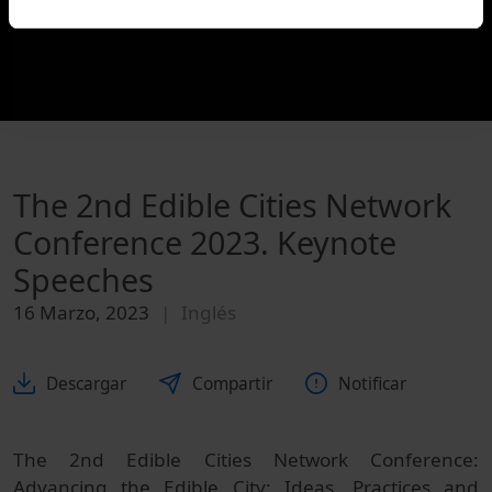
The 2nd Edible Cities Network
Conference 2023. Keynote
Speeches
16 Marzo, 2023
Inglés
Descargar
Compartir
Notificar
The 2nd Edible Cities Network Conference:
Advancing the Edible City: Ideas, Practices and