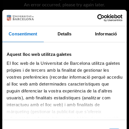
An error occurred, please try again later.
Try again
Consentiment
Detalls
Informació
Aquest lloc web utilitza galetes
El lloc web de la Universitat de Barcelona utilitza galetes
pròpies i de tercers amb la finalitat de gestionar les
vostres preferències (recordar informació perquè accediu
al lloc web amb determinades característiques que
puguin diferenciar la vostra experiència de la d’altres
usuaris), amb finalitats estadístiques (analitzar com
interactueu amb el lloc web) i amb finalitats de
màrqueting (gestionar la publicitat que s’ofereix
adequant-la en funció dels vostres hàbits de navegació).
Per obtenir més informació sobre les galetes podeu
Selecció