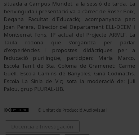
situada a Campus Mundet, a la sessió de tarda. La
benvinguda i presentació va a càrrec de Roser Boix,
Degana Facultat d'Educació; acompanyada per:
Joan Perera, Director del Departament ELL-DCEM i
Montserrat Fons, IP actual del Projecte ARMIF. La
Taula rodona que s'organitza per parlar
d'experiències i propostes didàctiques per a
l’educació plurilingüe, participen: Maria Marco,
Escola Tanit de Sta. Coloma de Gramenet; Carme
Güell, Escola Camins de Banyoles; Gina Codinachs.
Escola La Sínia de Vic; sota la moderació de: Juli
Palou, grup PLURAL-UB.
© Unitat de Producció Audiovisual
Docencia e Investigación