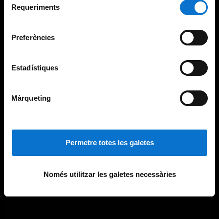
consultar la
Política de galetes del lloc web de la
Requeriments
de
Universitat de Barcelona
.
consentiment
Preferències
Estadístiques
Màrqueting
Permetre totes les galetes
Només utilitzar les galetes necessàries